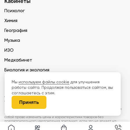
Кабинеты
Психолог
Химия
География
Музыка
ИЗО
Медкабинет
Биология и экология
Технология
Мы
используем файлы cookie
для улучшения
работы сайта. Продолжая пользоваться сайтом, вы
соглашаетесь с этим.
ООО «Дети наше будущее» ИНН 6671165273 ОГРН 1216600030250 КПП
667101001 БИК 046577674
Принять
Информация на сайте не является публичной офертой. Изображения
могут отличаться от поставляемых товаров. Поставщик оставляет за
собой право изменить цены и характеристики товаров без
предварительного уведомления заказчика, если это не влияет на
качество поставляемой продукции. Мы используем cookie, чтобы делать
сайт лучше. Пользуясь сайтом, вы соглашаетесь с
правилами