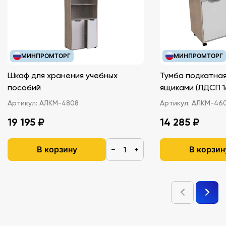
МИНПРОМТОРГ
МИНПРОМТОРГ
Шкаф для хранения учебных
Тумба подкатная
пособий
ящиками (ЛДС
Артикул:
АЛКМ-4808
Артикул:
АЛКМ-46
19 195 ₽
14 285 ₽
В корзину
В корзин
−
+