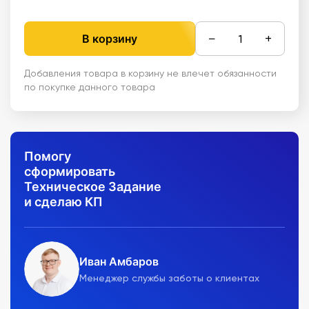
−
+
В корзину
Добавления товара в корзину не влечет обязанности
по покупке данного товара
Помогу
сформировать
Техническое Задание
и сделаю КП
Иван Амбаров
Менеджер службы заботы о клиентах