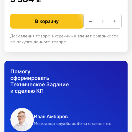
−
+
В корзину
Добавления товара в корзину не влечет обязанности
по покупке данного товара
Помогу
сформировать
Техническое Задание
и сделаю КП
Иван Амбаров
Менеджер службы заботы о клиентах