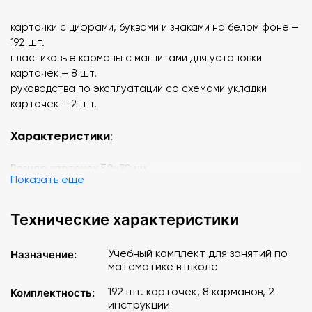
карточки с цифрами, буквами и знаками на белом фоне –
192 шт.
пластиковые карманы с магнитами для установки
карточек – 8 шт.
руководства по эксплуатации со схемами укладки
карточек – 2 шт.
Характеристики
:
Размер карточек 50х70 мм.
Показать еще
Двухсторонняя ламинация.
Размер комлекта в упаковке: 30х17,5х5 см
Упаковано в 2 коробки
Технические характеристики
Учебный комплект для занятий по
Назначение:
математике в школе
192 шт. карточек, 8 карманов, 2
Комплектность:
инструкции