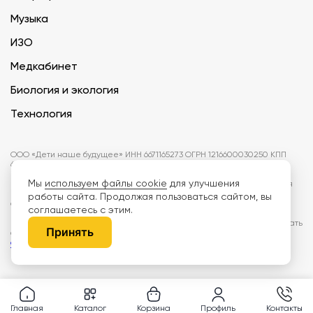
Музыка
ИЗО
Медкабинет
Биология и экология
Технология
ООО «Дети наше будущее» ИНН 6671165273 ОГРН 1216600030250 КПП
667101001 БИК 046577674
Мы
используем файлы cookie
для улучшения
Информация на сайте не является публичной офертой. Изображения
могут отличаться от поставляемых товаров. Поставщик оставляет за
работы сайта. Продолжая пользоваться сайтом, вы
собой право изменить цены и характеристики товаров без
соглашаетесь с этим.
предварительного уведомления заказчика, если это не влияет на
качество поставляемой продукции. Мы используем cookie, чтобы делать
Принять
сайт лучше. Пользуясь сайтом, вы соглашаетесь с
правилами
обработки персональных данных и политикой конфиденциальности.
Главная
Каталог
Корзина
Профиль
Контакты