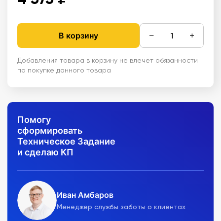
−
+
В корзину
Добавления товара в корзину не влечет обязанности
по покупке данного товара
Помогу
сформировать
Техническое Задание
и сделаю КП
Иван Амбаров
Менеджер службы заботы о клиентах