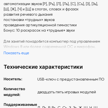
автоматизации звуков [Р], [Рь], [Л], [Ль], [С], [Сь], [З], [Зь],
[Ш], [Ж], [Ч] и [Щ] в слогах, словах и фразах
развития речевого дыхания
постановки «трудных» звуков
проведения артикуляционной гимнастики
Бонус: 10 раскрасок на «трудные» звуки
Для занятий понадобится компьютер под управлением
Windows 8 или более современной ОС и микрофон.
Показать еще
Технические характеристики
Носитель:
USB-ключ с предустановленным ПО
Количество
двадцать пять игровых модулей
модулей:
Поддерживаемые
Л, Ль, Р, Рь, С, Сь, З, Зь, Ж, Ш, Ч, Щ