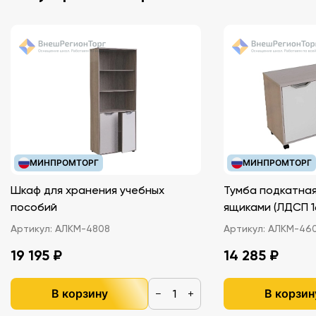
МИНПРОМТОРГ
МИНПРОМТОРГ
Шкаф для хранения учебных
Тумба подкатная
пособий
ящиками (ЛДС
Артикул:
АЛКМ-4808
Артикул:
АЛКМ-46
19 195 ₽
14 285 ₽
В корзину
В корзин
−
+