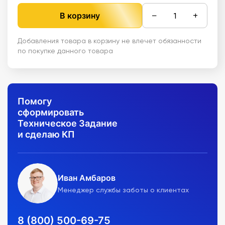
−
+
В корзину
Добавления товара в корзину не влечет обязанности
по покупке данного товара
Помогу
сформировать
Техническое Задание
и сделаю КП
Иван Амбаров
Менеджер службы заботы о клиентах
8 (800) 500-69-75