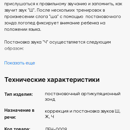
прислушаться к правильному звучанию и запомнить, как
звучит звук "Ш". После нескольких тренировок в
произнесении слога "ша" с помощью постановочного
зонда логопед фиксирует внимание ребенка на
положении языка.
Постановка звука "Ч" осуществляется следующим
образом:
Ребенок просят произнести несколько раз слоги "ти" и
Показать еще
"ать" с усилением выдоха на согласном элементе. В
момент произнесения логопед зондом отодвигает назад
Технические характеристики
кончик языка.
Постановка звука "Ж" осуществляется следующим
постановочный артикуляционный
Тип изделия:
зонд
образом:
Назначение в
коррекция и постановка звуков Ш,
Ребенку предлагается длительно произносить звук "Р". В
Ж, Ч
речи:
момент произнесения звука логопед подводит зонд
данный постановочный зонд к нижней поверхности
Код товара:
ЛЕН-0009