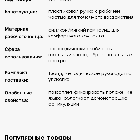
передней части языка и затормаживает его вибрацию.
При шепотном произнесении звука "Р" слышится звук "Ш",
пластиковая ручка с рабочей
Конструкция:
при громком - "Ж".
частью для точечного воздействия
Материал
силикон/мягкий компаунд для
комфортного контакта
рабочего конца:
логопедические кабинеты,
Сфера
школьный класс, образовательные
использования:
центры
Комплект
1 зонд, методическое руководство,
упаковка
поставки:
позволяет фиксировать положение
Особенные
языка, облегчает демонстрацию
свойства:
артикуляции
Популярные товары