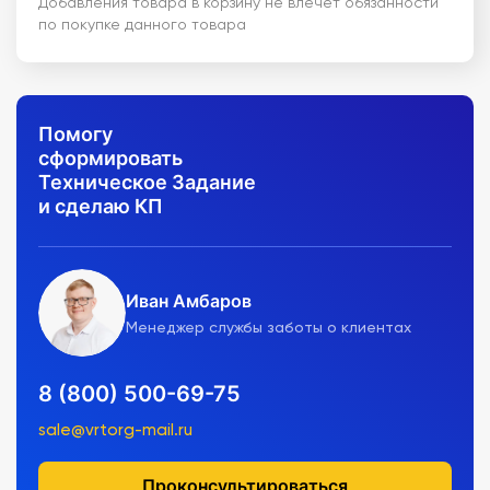
Добавления товара в корзину не влечет обязанности
по покупке данного товара
Помогу
сформировать
Техническое Задание
и сделаю КП
Иван Амбаров
Менеджер службы заботы о клиентах
8 (800) 500-69-75
sale@vrtorg-mail.ru
Проконсультироваться