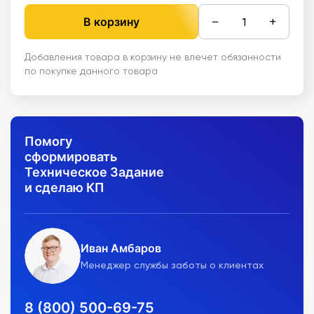
−
+
В корзину
Добавления товара в корзину не влечет обязанности
по покупке данного товара
Помогу
сформировать
Техническое Задание
и сделаю КП
Иван Амбаров
Менеджер службы заботы о клиентах
8 (800) 500-69-75