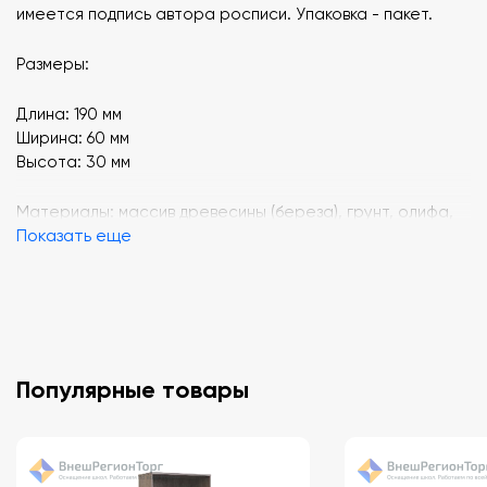
имеется подпись автора росписи. Упаковка - пакет.
Размеры:
Длина: 190 мм
Ширина: 60 мм
Высота: 30 мм
Материалы: массив древесины (береза), грунт, олифа,
Показать еще
эмаль, натуральные пигменты-красители, лак пригодный
для контакта с пищевыми продуктами.
Популярные товары