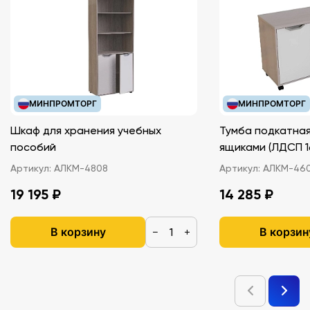
МИНПРОМТОРГ
МИНПРОМТОРГ
Шкаф для хранения учебных
Тумба подкатная
пособий
ящиками (ЛДС
Артикул:
АЛКМ-4808
Артикул:
АЛКМ-46
19 195 ₽
14 285 ₽
В корзину
В корзин
−
+