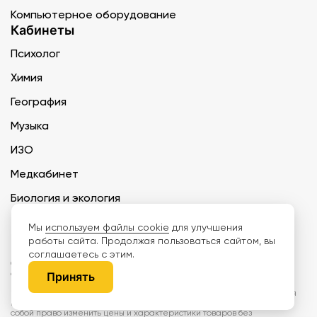
Компьютерное оборудование
Кабинеты
Психолог
Химия
География
Музыка
ИЗО
Медкабинет
Биология и экология
Технология
Мы
используем файлы cookie
для улучшения
работы сайта. Продолжая пользоваться сайтом, вы
соглашаетесь с этим.
ООО «Дети наше будущее» ИНН 6671165273 ОГРН 1216600030250 КПП
667101001 БИК 046577674
Принять
Информация на сайте не является публичной офертой. Изображения
могут отличаться от поставляемых товаров. Поставщик оставляет за
собой право изменить цены и характеристики товаров без