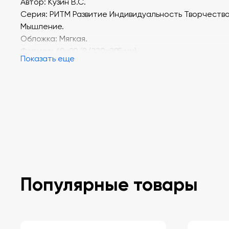
Автор: Кузин В.С.
Серия: РИТМ Развитие Индивидуальность Творчеств
Мышление.
Обложка: Мягкая.
Формат: 60х90/8 (220х295 мм).
Показать еще
Кол-во страниц: 39.
Популярные товары