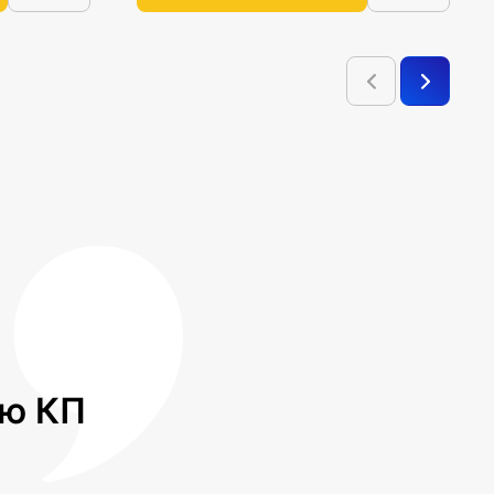
лю КП