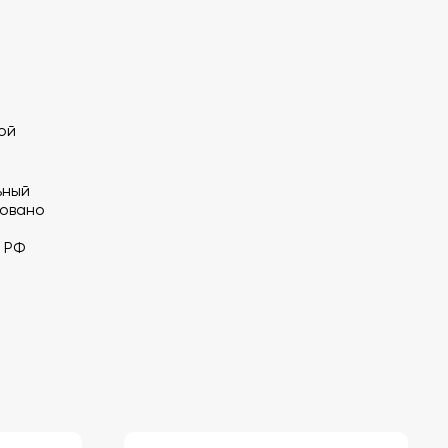
ой
ьный
довано
 РФ