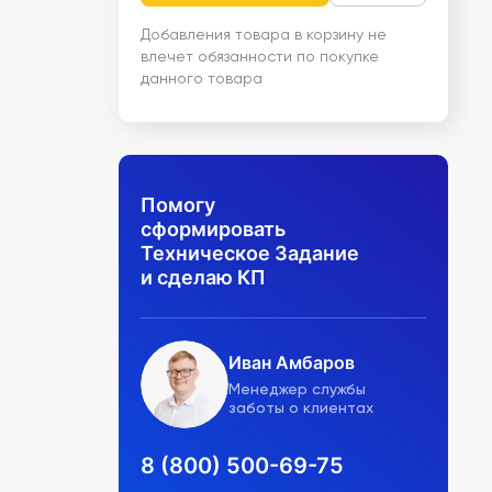
Добавления товара в корзину не
влечет обязанности по покупке
данного товара
Помогу
сформировать
Техническое Задание
и сделаю КП
Иван Амбаров
Менеджер службы
заботы о клиентах
8 (800) 500-69-75