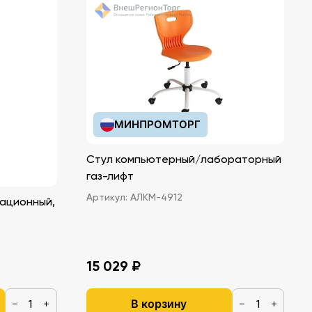
МИНПРОМТОРГ
Стул компьютерный/лабораторный
газ-лифт
Артикул:
АЛКМ-4912
ационный,
15 029 ₽
В корзину
−
+
−
+