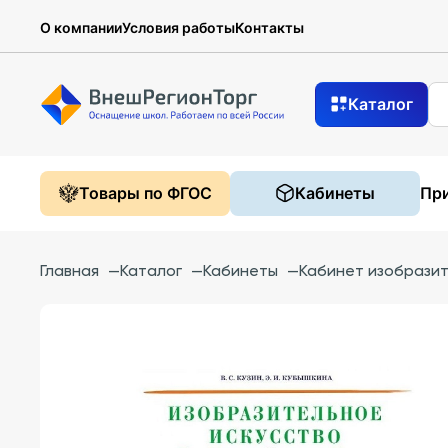
О компании
Условия работы
Контакты
Каталог
Товары по ФГОС
Кабинеты
При
Главная
—
Каталог
—
Кабинеты
—
Кабинет изобразит