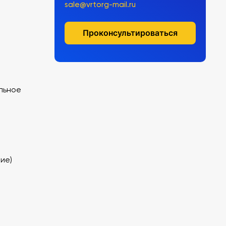
sale@vrtorg-mail.ru
Проконсультироваться
льное
ие)