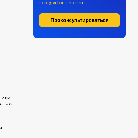
sale@vrtorg-mail.ru
Проконсультироваться
 или
репёж
м