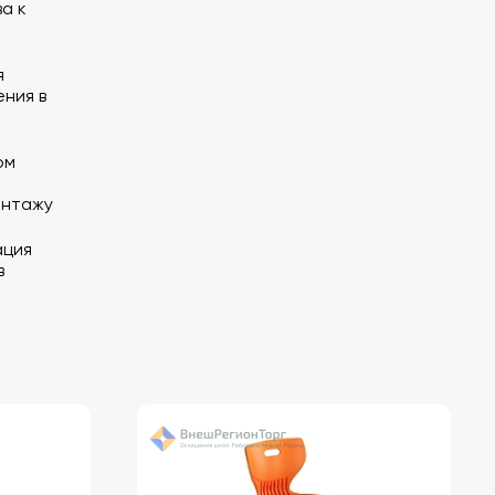
а к
я
ния в
ом
онтажу
ация
в