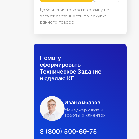
Добавления товара в корзину не
влечет обязанности по покупке
данного товара
Помогу
сформировать
Техническое Задание
и сделаю КП
Иван Амбаров
Менеджер службы
заботы о клиентах
8 (800) 500-69-75