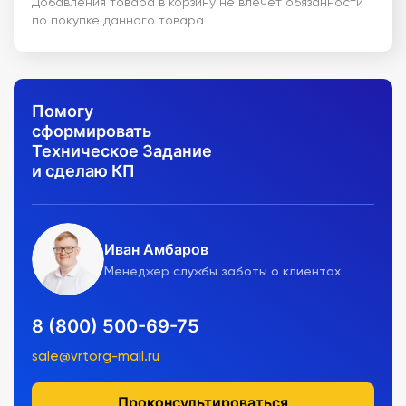
Добавления товара в корзину не влечет обязанности
по покупке данного товара
Помогу
сформировать
Техническое Задание
и сделаю КП
Иван Амбаров
Менеджер службы заботы о клиентах
8 (800) 500-69-75
sale@vrtorg-mail.ru
Проконсультироваться