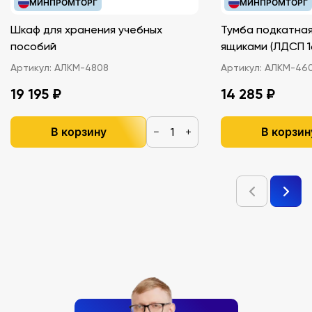
МИНПРОМТОРГ
МИНПРОМТОРГ
Шкаф для хранения учебных
Тумба подкатная
пособий
ящиками (ЛДС
Артикул:
АЛКМ-4808
Артикул:
АЛКМ-46
19 195 ₽
14 285 ₽
В корзину
В корзин
−
+