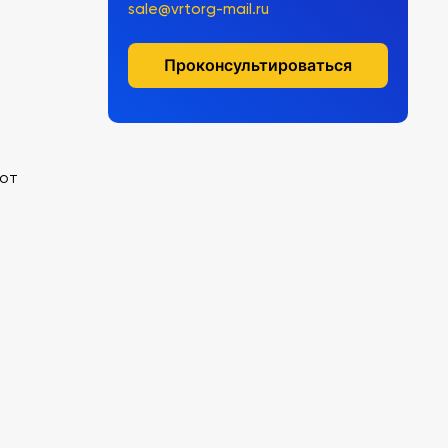
sale@vrtorg-mail.ru
Проконсультироваться
бот