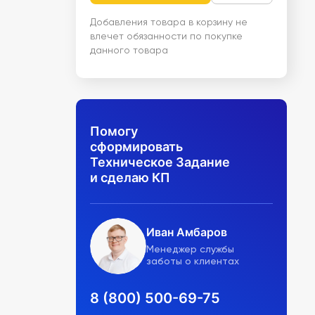
Добавления товара в корзину не
влечет обязанности по покупке
данного товара
Помогу
сформировать
Техническое Задание
и сделаю КП
Иван Амбаров
Менеджер службы
заботы о клиентах
8 (800) 500-69-75