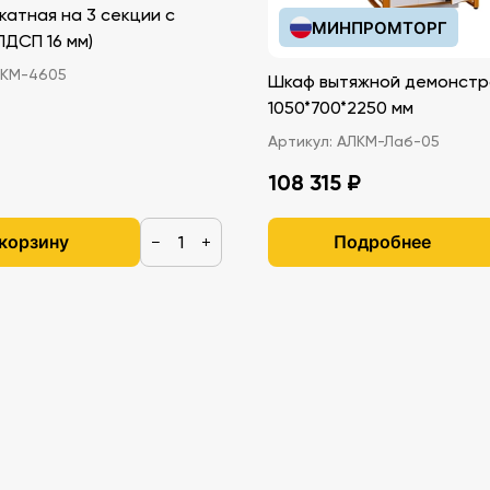
катная на 3 секции с
МИНПРОМТОРГ
иками (ЛДСП 16 мм)
КМ-4605
Шкаф вытяжной демонстр
1050*700*2250 мм
Артикул:
АЛКМ-Лаб-05
108 315 ₽
 корзину
Подробнее
−
+