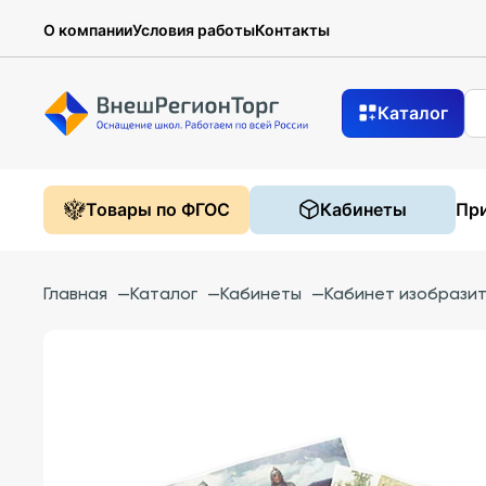
О компании
Условия работы
Контакты
Каталог
Товары по ФГОС
Кабинеты
При
Главная
—
Каталог
—
Кабинеты
—
Кабинет изобразит