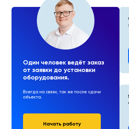
Один человек ведёт заказ
от заявки до установки
оборудования.
Всегда на связи, так же после сдачи
объекта.
Начать работу