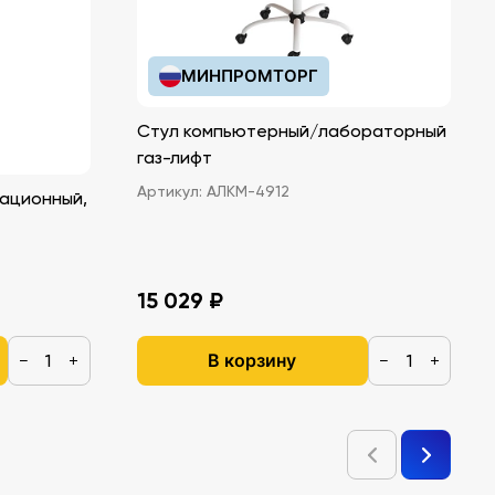
МИНПРОМТОРГ
Стул компьютерный/лабораторный
газ-лифт
Артикул:
АЛКМ-4912
ационный,
15 029 ₽
В корзину
−
+
−
+