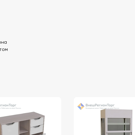
она
том