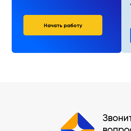
Начать работу
Звони
вопро