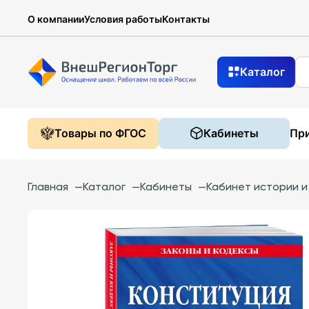
О компании
Условия работы
Контакты
Каталог
Товары по ФГОС
Кабинеты
При
Главная
—
Каталог
—
Кабинеты
—
Кабинет истории 