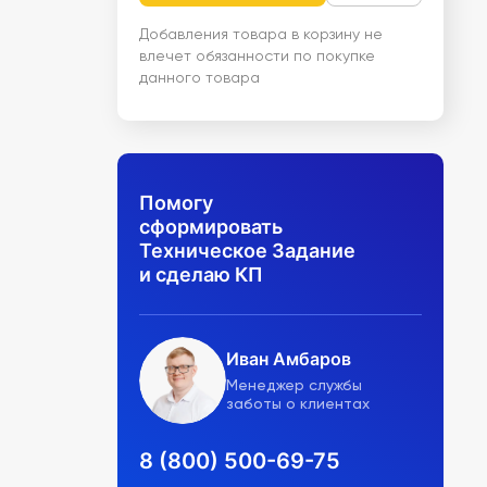
Добавления товара в корзину не
влечет обязанности по покупке
данного товара
Помогу
сформировать
Техническое Задание
и сделаю КП
Иван Амбаров
Менеджер службы
заботы о клиентах
8 (800) 500-69-75