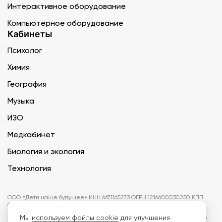
Интерактивное оборудование
Компьютерное оборудование
Кабинеты
Психолог
Химия
География
Музыка
ИЗО
Медкабинет
Биология и экология
Технология
ООО «Дети наше будущее» ИНН 6671165273 ОГРН 1216600030250 КПП
667101001 БИК 046577674
Мы
используем файлы cookie
для улучшения
Информация на сайте не является публичной офертой. Изображения