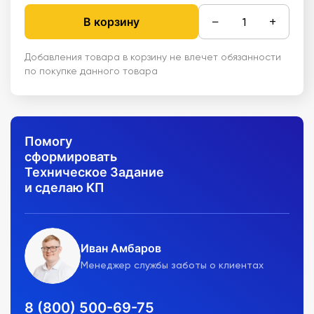
−
+
В корзину
Добавления товара в корзину не влечет обязанности
по покупке данного товара
Помогу
сформировать
Техническое Задание
и сделаю КП
Иван Амбаров
Менеджер службы заботы о клиентах
8 (800) 500-69-75