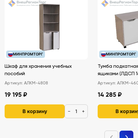
МИНПРОМТОРГ
МИНПРОМТОРГ
Шкаф для хранения учебных
Тумба подкатная
пособий
ящиками (ЛДС
Артикул:
АЛКМ-4808
Артикул:
АЛКМ-46
19 195 ₽
14 285 ₽
В корзину
В корзин
−
+