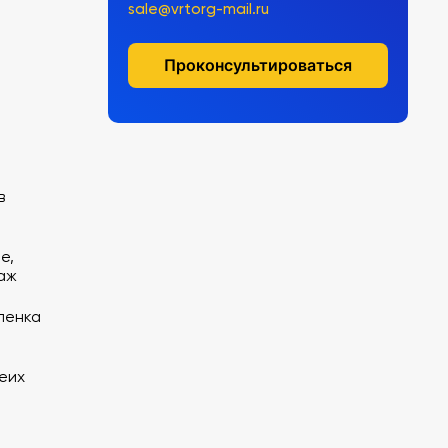
sale@vrtorg-mail.ru
Проконсультироваться
в
е,
аж
ленка
еих