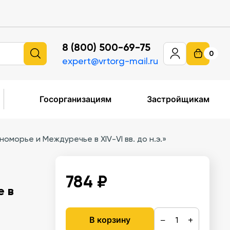
8 (800) 500-69-75
0
expert@vrtorg-mail.ru
Госорганизациям
Застройщикам
морье и Междуречье в XIV-VI вв. до н.э.»
784 ₽
е в
−
+
В корзину