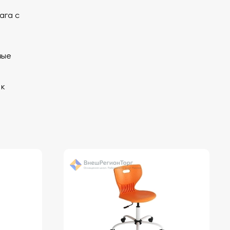
ага с
вые
 к