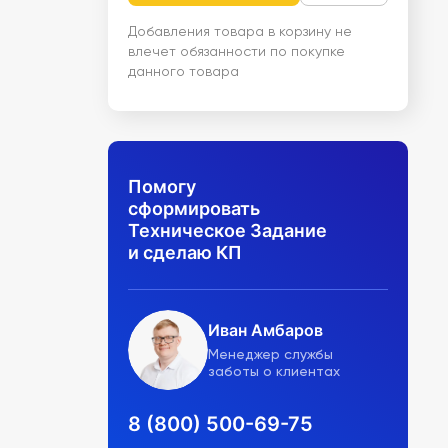
Добавления товара в корзину не
влечет обязанности по покупке
данного товара
Помогу
сформировать
Техническое Задание
и сделаю КП
Иван Амбаров
Менеджер службы
заботы о клиентах
8 (800) 500-69-75