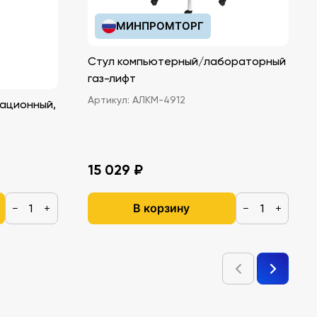
МИНПРОМТОРГ
Стул компьютерный/лабораторный
газ-лифт
Артикул:
АЛКМ-4912
ационный,
15 029 ₽
В корзину
−
+
−
+