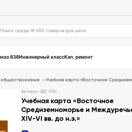
каз 838
Инженерный класс
Кап. ремонт
и обществознания
—
Учебная карта «Восточное Средиземно
Артикул: ЭДГ-9137
Учебная карта «Восточное
Средиземноморье и Междуречь
XIV-VI вв. до н.э.»