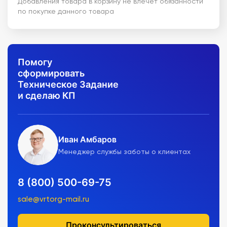
Добавления товара в корзину не влечет обязанности
по покупке данного товара
Помогу
сформировать
Техническое Задание
и сделаю КП
Иван Амбаров
Менеджер службы заботы о клиентах
8 (800) 500-69-75
sale@vrtorg-mail.ru
Проконсультироваться