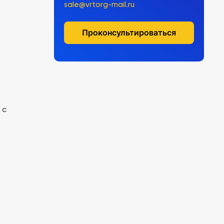
sale@vrtorg-mail.ru
Проконсультироваться
 с