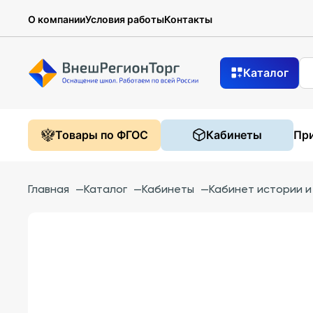
О компании
Условия работы
Контакты
Каталог
Товары по ФГОС
Кабинеты
При
Главная
—
Каталог
—
Кабинеты
—
Кабинет истории 