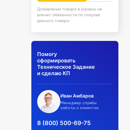
Добавления товара в корзину не
влечет обязанности по покупке
данного товара
Помогу
сформировать
Техническое Задание
и сделаю КП
Иван Амбаров
Менеджер службы
заботы о клиентах
8 (800) 500-69-75