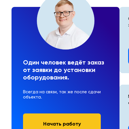
Один человек ведёт заказ
от заявки до установки
оборудования.
Всегда на связи, так же после сдачи
объекта.
Начать работу