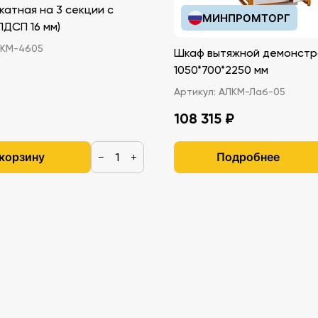
катная на 3 секции с
МИНПРОМТОРГ
иками (ЛДСП 16 мм)
КМ-4605
Шкаф вытяжной демонстр
1050*700*2250 мм
Артикул:
АЛКМ-Лаб-05
108 315 ₽
 корзину
Подробнее
−
+