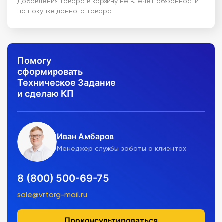
Добавления товара в корзину не влечет обязанности
по покупке данного товара
Помогу
сформировать
Техническое Задание
и сделаю КП
Иван Амбаров
Менеджер службы заботы о клиентах
8 (800) 500-69-75
sale@vrtorg-mail.ru
Проконсультироваться