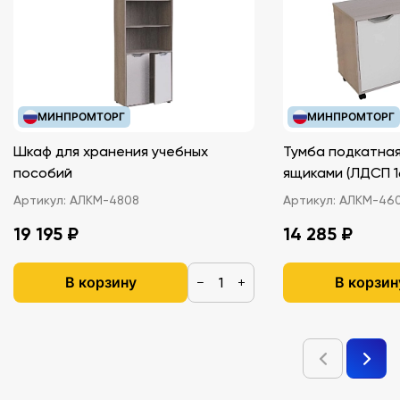
МИНПРОМТОРГ
МИНПРОМТОРГ
Шкаф для хранения учебных
Тумба подкатная
пособий
ящиками (ЛДС
Артикул:
АЛКМ-4808
Артикул:
АЛКМ-46
19 195 ₽
14 285 ₽
В корзину
В корзин
−
+