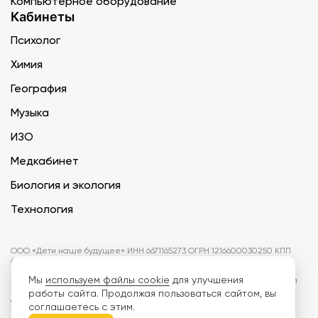
Компьютерное оборудование
Кабинеты
Психолог
Химия
География
Музыка
ИЗО
Медкабинет
Биология и экология
Технология
ООО «Дети наше будущее» ИНН 6671165273 ОГРН 1216600030250 КПП
667101001 БИК 046577674
Мы
используем файлы cookie
для улучшения
Информация на сайте не является публичной офертой. Изображения
могут отличаться от поставляемых товаров. Поставщик оставляет за
работы сайта. Продолжая пользоваться сайтом, вы
собой право изменить цены и характеристики товаров без
соглашаетесь с этим.
предварительного уведомления заказчика, если это не влияет на