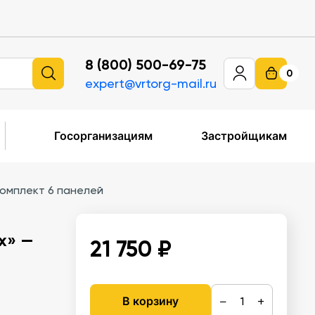
8 (800) 500-69-75
0
expert@vrtorg-mail.ru
Госорганизациям
Застройщикам
комплект 6 панелей
х» —
21 750 ₽
−
+
В корзину