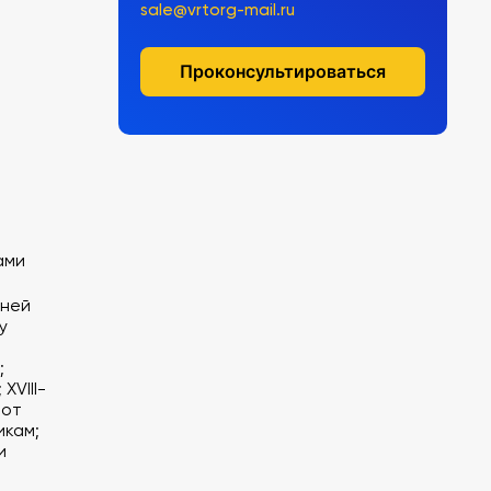
sale@vrtorg-mail.ru
Проконсультироваться
ами
вней
у
;
XVIII-
 от
икам;
и