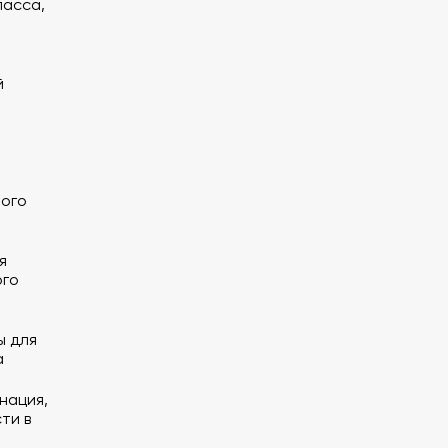
ласса,
й
ного
я
ого
ы для
а
нация,
ти в