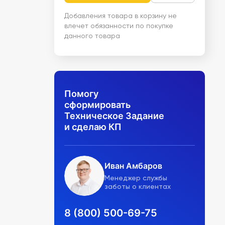
Добавления товара в корзину не
влечет обязанности по покупке
данного товара
Помогу
сформировать
Техническое Задание
и сделаю КП
Иван Амбаров
Менеджер службы
заботы о клиентах
8 (800) 500-69-75