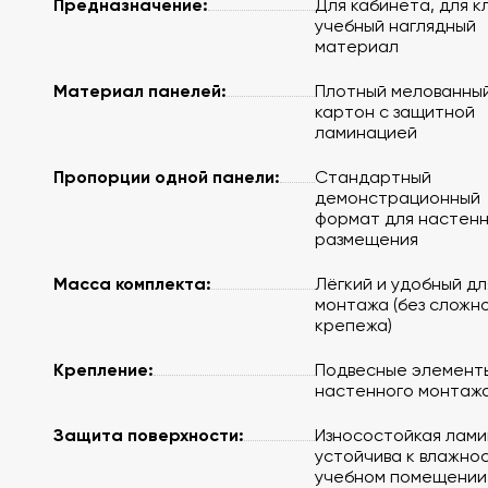
Предназначение:
Для кабинета, для к
учебный наглядный
материал
Материал панелей:
Плотный мелованны
картон с защитной
ламинацией
Пропорции одной панели:
Стандартный
демонстрационный
формат для настен
размещения
Масса комплекта:
Лёгкий и удобный дл
монтажа (без сложн
крепежа)
Крепление:
Подвесные элемент
настенного монтаж
Защита поверхности:
Износостойкая лами
устойчива к влажнос
учебном помещении