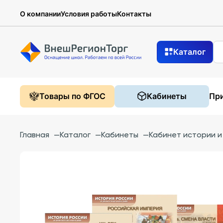
О компании
Условия работы
Контакты
Каталог
Товары по ФГОС
Кабинеты
При
Главная
—
Каталог
—
Кабинеты
—
Кабинет истории 