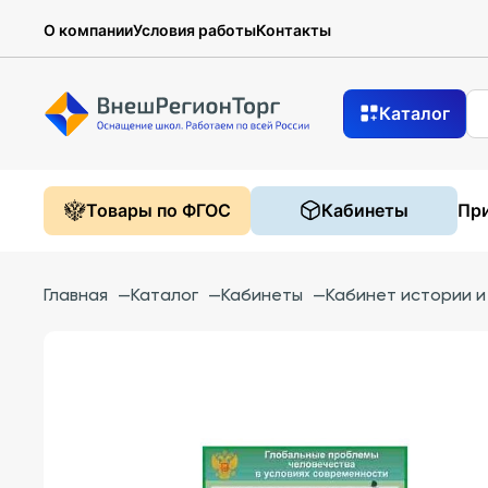
О компании
Условия работы
Контакты
Каталог
Товары по ФГОС
Кабинеты
При
Главная
—
Каталог
—
Кабинеты
—
Кабинет истории 