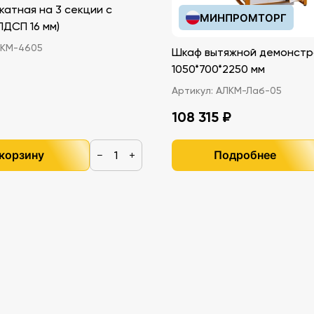
катная на 3 секции с
МИНПРОМТОРГ
иками (ЛДСП 16 мм)
КМ-4605
Шкаф вытяжной демонстр
1050*700*2250 мм
Артикул:
АЛКМ-Лаб-05
108 315 ₽
о
 корзину
Подробнее
−
+
ой
м по
о
и.