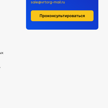
sale@vrtorg-mail.ru
Проконсультироваться
ых
о