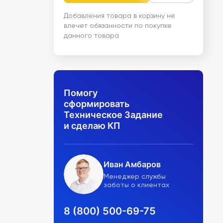
Добавления товара в корзину не
влечет обязанности по покупке
данного товара
Помогу
сформировать
Техническое Задание
и сделаю КП
Иван Амбаров
Менеджер службы
заботы о клиентах
8 (800) 500-69-75