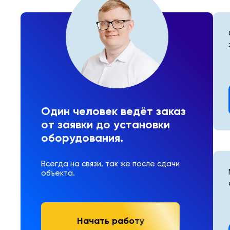
Один человек ведёт заказ
от заявки до установки
оборудования.
Всегда на связи, так же после сдачи
объекта.
Начать работу