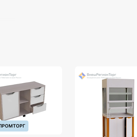
их и
ости
ПРОМТОРГ