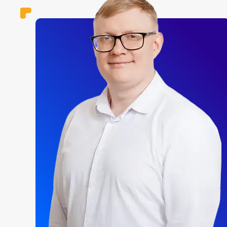
Возможен выборочный заказ стендов из комплекта. Р
560*800 мм. или 700*1000 мм.