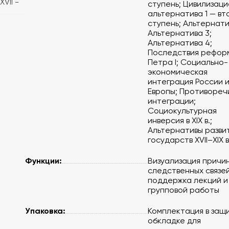
VII -
ступень; Цивилизац
альтернатива 1 — вт
ступень; Альтернати
Альтернатива 3;
Альтернатива 4;
Последствия рефор
Петра I; Социально-
экономическая
интеграция России 
Европы; Противореч
интеграции;
Социокультурная
инверсия в XIX в.;
Альтернативы разви
государств XVII–XIX в
Функции:
Визуализация причи
следственных связей
поддержка лекций и
групповой работы
Упаковка:
Комплектация в защ
обкладке для