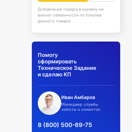
Добавления товара в корзину не
влечет обязанности по покупке
данного товара
Помогу
сформировать
Техническое Задание
и сделаю КП
Иван Амбаров
Менеджер службы
заботы о клиентах
8 (800) 500-69-75