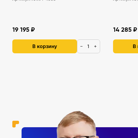
19 195 ₽
14 285 ₽
В корзину
В
−
+