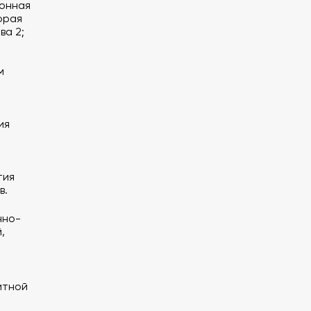
ионная
орая
ва 2;
м
и
ия
тия
в.
нно-
,
итной