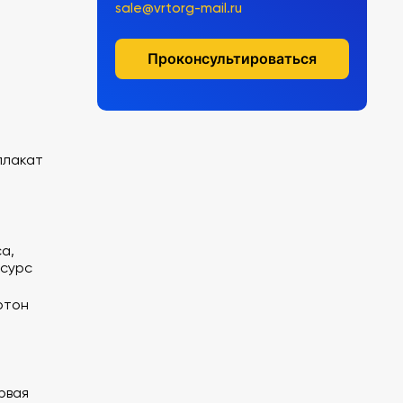
sale@vrtorg-mail.ru
Проконсультироваться
плакат
а,
есурс
ртон
рвая