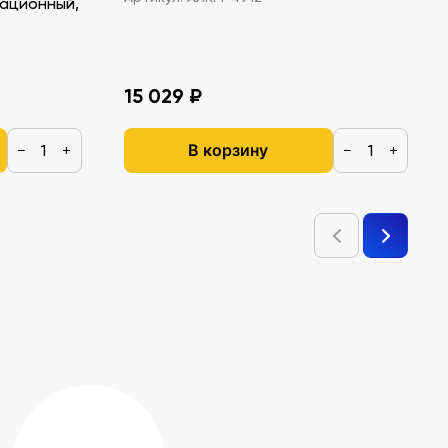
ационный,
15 029 ₽
В корзину
−
+
−
+