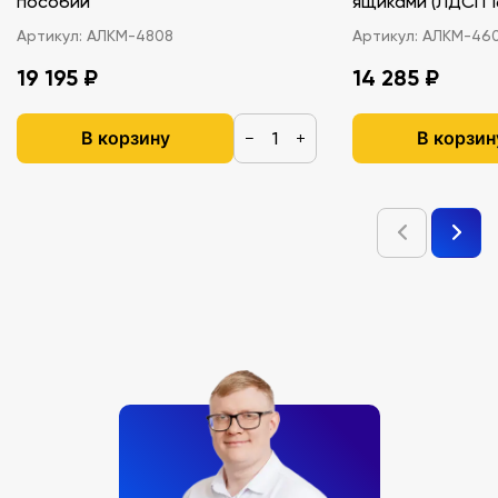
пособий
ящиками (ЛДС
Артикул:
АЛКМ-4808
Артикул:
АЛКМ-46
19 195 ₽
14 285 ₽
В корзину
В корзин
−
+