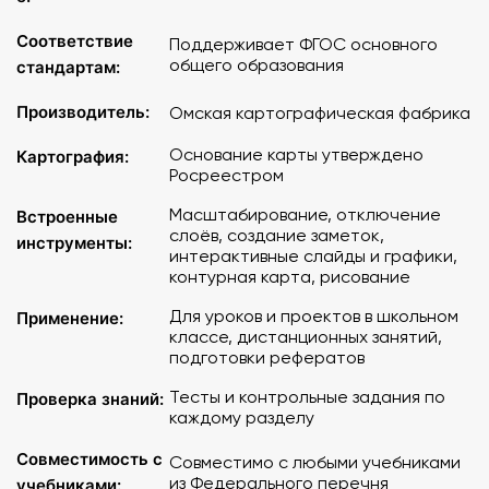
задания. Пособие поможет педагогу сформировать у
учащихся умение читать историческую карту с опорой
Соответствие
Поддерживает ФГОС основного
на легенду, использовать данные исторической карты
общего образования
стандартам:
для характеристики политического и экономического
развития страны в период мировых и внутренних
Производитель:
Омская картографическая фабрика
событий, определять хронологические рамки (называть
Основание карты утверждено
Картография:
место, обстоятельства, участников, результаты)
Росреестром
важнейших исторических событий.
Масштабирование, отключение
Встроенные
Содержание
:
слоёв, создание заметок,
инструменты:
интерактивные слайды и графики,
контурная карта, рисование
Российская империя в конце XIX - начале XX века
Экономическое развитие России в начале XX века
Для уроков и проектов в школьном
Применение:
Русско-японская война 1904 - 1905 гг.
классе, дистанционных занятий,
Общественно-политическое движение в начале XX
подготовки рефератов
века. Первая российская революция
Тесты и контрольные задания по
Проверка знаний:
Россия в Первой мировой войне (август 1914 г. -
каждому разделу
февраль 1917 г.)
Российская революция 1917 года. Начало
Совместимость с
Совместимо с любыми учебниками
Гражданской войны (февраль 1917 г. - октябрь 1918 г.)
из Федерального перечня
учебниками: