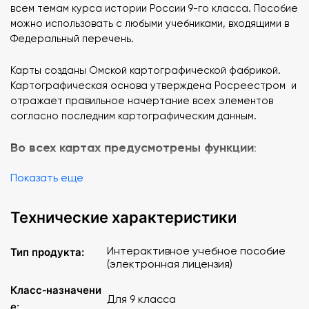
всем темам курса истории России 9-го класса. Пособие
можно использовать с любыми учебниками, входящими в
Федеральный перечень.
Карты созданы Омской картографической фабрикой.
Картографическая основа утверждена Росреестром и
отражает правильное начертание всех элементов
согласно последним картографическим данным.
Во всех картах предусмотрены функции
:
Показать еще
приближение участка карты при необходимости;
выбор элементов содержания карты (слой);
интерактивные объекты (слайд, график, текст);
Технические характеристики
работа с интерактивной контурной картой;
рисование непосредственно на карте;
Интерактивное учебное пособие
Тип продукта:
отключение элементов содержания карты;
(электронная лицензия)
создание текстовых заметок к картам.
Класс‑назначени
Для 9 класса
В каждую тему включены тестовые контрольные
е: