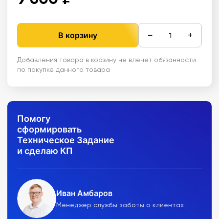
−
+
В корзину
Добавления товара в корзину не влечет обязанности
по покупке данного товара
Помогу
сформировать
Техническое Задание
и сделаю КП
Иван Амбаров
Менеджер службы заботы о клиентах