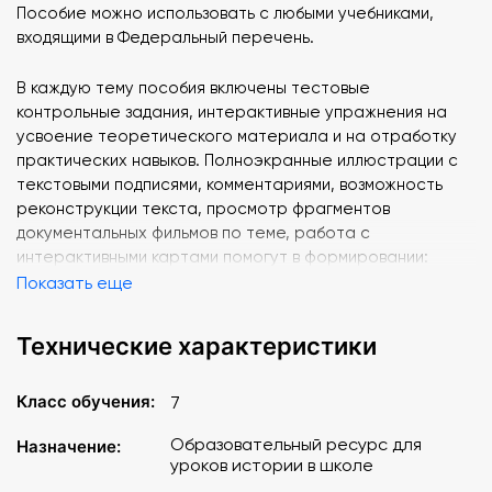
Пособие можно использовать с любыми учебниками,
входящими в Федеральный перечень.
В каждую тему пособия включены тестовые
контрольные задания, интерактивные упражнения на
усвоение теоретического материала и на отработку
практических навыков. Полноэкранные иллюстрации с
текстовыми подписями, комментариями, возможность
реконструкции текста, просмотр фрагментов
документальных фильмов по теме, работа с
интерактивными картами помогут в формировании:
знания об основных этапах и ключевых событиях
Показать еще
истории России с древнейших времён до конца XVI века,
о важнейших достижениях культуры этого периода;
Технические характеристики
умения определять последовательность и длительность
важнейших событий истории, показывать на
Класс обучения:
7
исторической карте территории расселения народов,
границы государства, города, места значительных
Образовательный ресурс для
Назначение:
исторических событий; умения группировать
уроков истории в школе
исторические явления и события по заданному признаку,