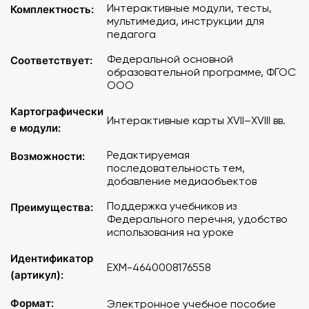
выявлять общность и различия сравниваемых
Интерактивные модули, тесты,
Комплектность:
исторических событий и явлений.
мультимедиа, инструкции для
педагога
Отличительной особенностью интерактивного
Федеральной основной
Соответствует:
учебного пособия является создание собственной
образовательной программе, ФГОС
тематической последовательности курса с
ООО
возможностью включить дополнительные медиаобъекты
Картографически
в структуру самого пособия.
Интерактивные карты XVII–XVIII вв.
е модули:
Пособия помогут педагогу организовать работу на
Редактируемая
Возможности:
уроке с учётом особенностей и возможностей класса.
последовательность тем,
добавление медиаобъектов
Содержание
:
Поддержка учебников из
Преимущества:
Федерального перечня, удобство
Этапы становления Российского государства
использования на уроке
Древнерусское государство
Новгородская боярская республика. XII век
Идентификатор
EXM-4640008176558
Верования восточных славян
(артикул):
Политическая раздробленность
Образование Русского централизованного
Формат:
Электронное учебное пособие