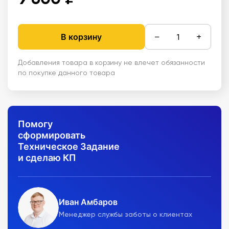
−
+
В корзину
Добавления товара в корзину не влечет обязанности
по покупке данного товара
Помогу
сформировать
Техническое Задание
и сделаю КП
Иван Амбаров
Менеджер службы заботы о клиентах