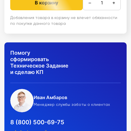
−
+
В корзину
Добавления товара в корзину не влечет обязанности
по покупке данного товара
Помогу
сформировать
Техническое Задание
и сделаю КП
Иван Амбаров
Менеджер службы заботы о клиентах
8 (800) 500-69-75