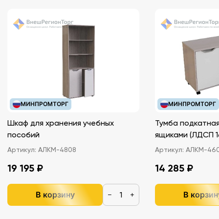
МИНПРОМТОРГ
МИНПРОМТОРГ
Шкаф для хранения учебных
Тумба подкатная
пособий
ящиками (ЛДС
Артикул:
АЛКМ-4808
Артикул:
АЛКМ-46
19 195 ₽
14 285 ₽
В корзину
В корзин
−
+