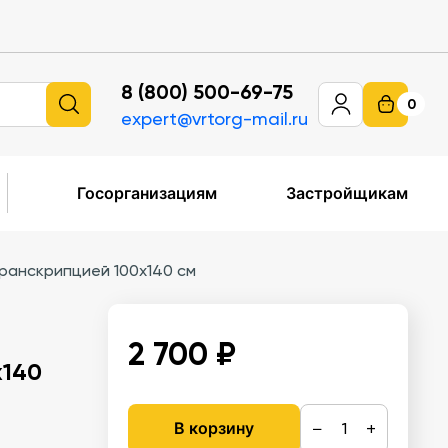
8 (800) 500-69-75
0
expert@vrtorg-mail.ru
Госорганизациям
Застройщикам
транскрипцией 100x140 см
2 700 ₽
x140
−
+
В корзину