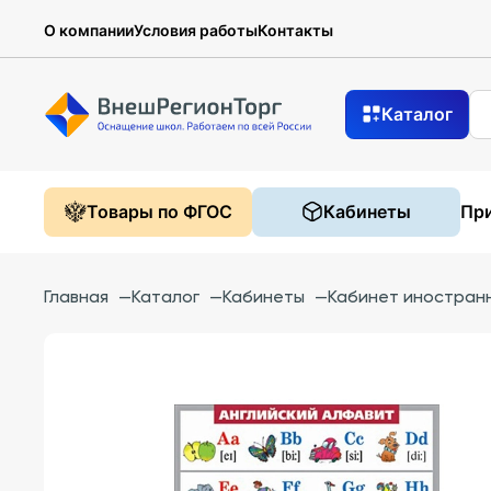
О компании
Условия работы
Контакты
Каталог
Товары по ФГОС
Кабинеты
При
Главная
—
Каталог
—
Кабинеты
—
Кабинет иностранн