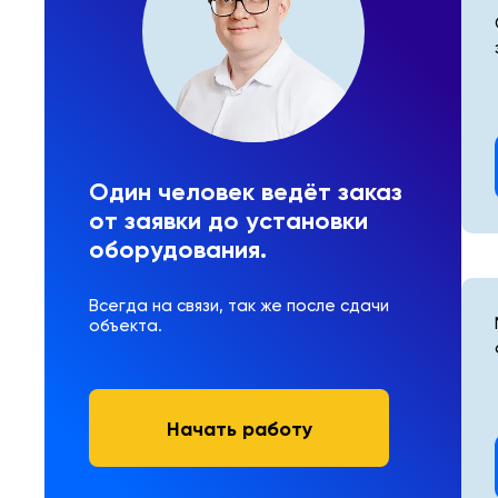
Один человек ведёт заказ
от заявки до установки
оборудования.
Всегда на связи, так же после сдачи
объекта.
Начать работу