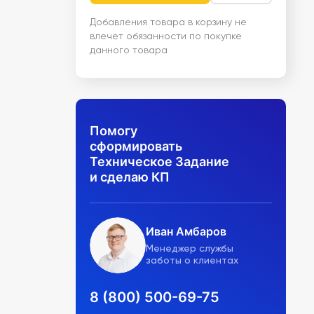
Добавления товара в корзину не
влечет обязанности по покупке
данного товара
Помогу
сформировать
Техническое Задание
и сделаю КП
Иван Амбаров
Менеджер службы
заботы о клиентах
8 (800) 500-69-75