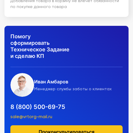
Добавления товара в корзину не влечет обязанности
по покупке данного товара
Помогу
сформировать
Техническое Задание
и сделаю КП
Иван Амбаров
Менеджер службы заботы о клиентах
8 (800) 500-69-75
sale@vrtorg-mail.ru
Проконсультироваться