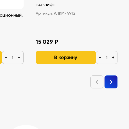
газ-лифт
Артикул:
АЛКМ-4912
ационный,
15 029 ₽
В корзину
−
+
−
+