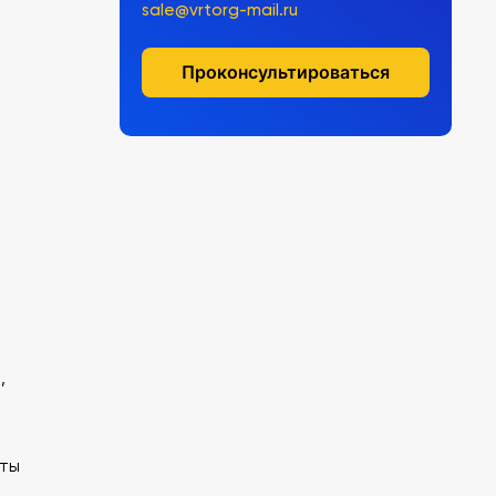
sale@vrtorg-mail.ru
Проконсультироваться
,
иты