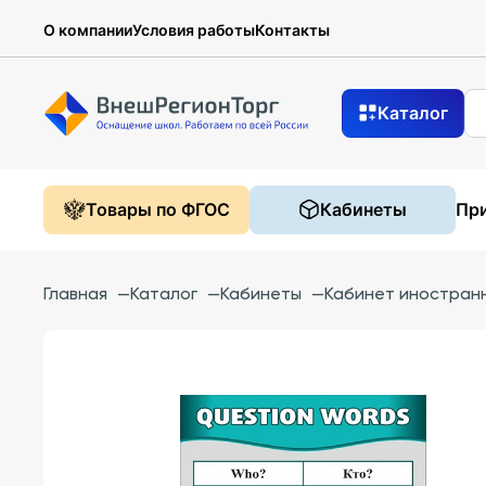
О компании
Условия работы
Контакты
Каталог
Товары по ФГОС
Кабинеты
При
Главная
—
Каталог
—
Кабинеты
—
Кабинет иностранн