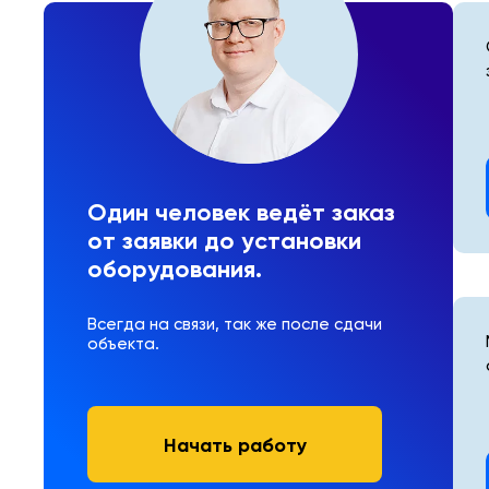
Один человек ведёт заказ
от заявки до установки
оборудования.
Всегда на связи, так же после сдачи
объекта.
Начать работу