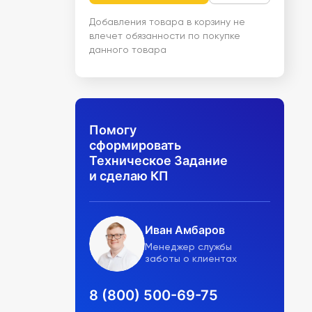
Добавления товара в корзину не
влечет обязанности по покупке
данного товара
Помогу
сформировать
Техническое Задание
и сделаю КП
Иван Амбаров
Менеджер службы
заботы о клиентах
8 (800) 500-69-75