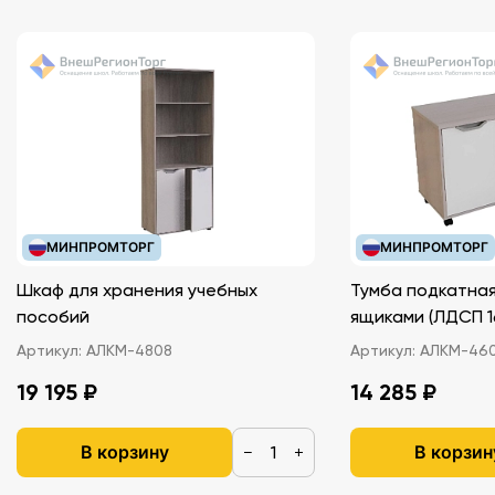
из фильма Джеймса Кэмерона «Титаник» (1997)
МИНПРОМТОРГ
МИНПРОМТОРГ
Шкаф для хранения учебных
Тумба подкатная
пособий
ящиками (ЛДС
Артикул:
АЛКМ-4808
Артикул:
АЛКМ-46
19 195 ₽
14 285 ₽
В корзину
В корзин
−
+