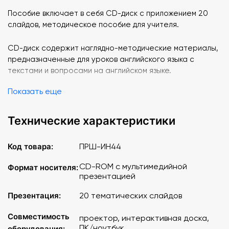
Пособие включает в себя СD-диск с приложением 20
слайдов, методическое пособие для учителя.
СD-диск содержит наглядно-методические материалы,
предназначенные для уроков английского языка с
текстами и вопросами на английском языке.
Показать еще
Изобразительный ряд пособия включает следующие
слайды
:
Технические характеристики
1. The map of Great Britain
1-а. Только на CD: гимн Великобритании
Код товара:
ПРШ-ИН44
2. Queen Elizabeth II
3. England
CD-ROM с мультимедийной
Формат носителя:
4. London
презентацией
4-а. Только на CD: Бейкер стрит. Дом Шерлока Холмса
Презентация:
20 тематических слайдов
5. The Lake District
5-а. Только на CD: озерный край Англии
Совместимость
проектор, интерактивная доска,
6. The River Thames
ПК/ноутбук
оборудования: