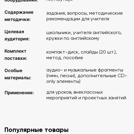
7. Stonehenge
8. William Shakespeare
Содержание
задания, вопросы, методические
9. Windsor Castle
рекомендации для учителя
методички:
10. Liverpool and The Beatles
10-а. Только на CD: улица Пенни Лейн в Ливерпуле
Целевая
школьники, учителя английского,
10-b. Только на CD: песня Beatles «Penny Lane»
кружки по английскому
аудитория:
11. Scotland
11-а. Только на CD: Вальтер Скотт
Комплект
компакт-диск, слайды (20 шт.),
12. Edinburgh
метод. пособие
поставки:
13. A bagpipe and a kilt
13-а. Только на CD: шотландский марш Scotland the
аудио- и музыкальные фрагменты
Особые
brave
(гимн, песни), дополнительные CD-
материалы:
14. Edinburgh Castle
only элементы)
15. Loch Ness
для уроков, внеклассных
Применение:
16. Wales
мероприятий и проектных занятий
17. Cardiff
17-а. Только на CD: Кардифский замок
18. Northern Ireland
19. Belfast
20. Titanic
Популярные товары
20-а. Только на CD: найденные обломки корабля; музыка