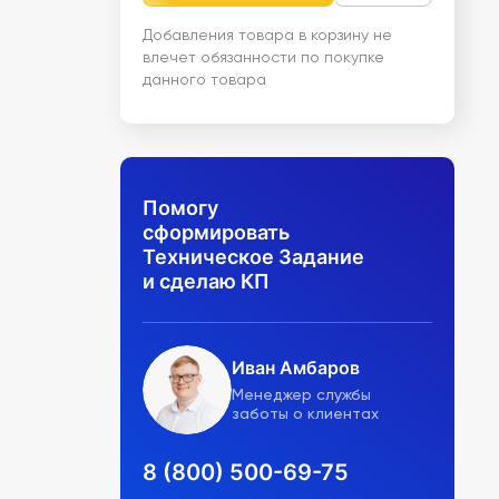
Добавления товара в корзину не
влечет обязанности по покупке
данного товара
Помогу
сформировать
Техническое Задание
и сделаю КП
Иван Амбаров
Менеджер службы
заботы о клиентах
8 (800) 500-69-75