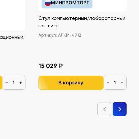
МИНПРОМТОРГ
Стул компьютерный/лабораторный
газ-лифт
Артикул:
АЛКМ-4912
ационный,
15 029 ₽
В корзину
−
+
−
+