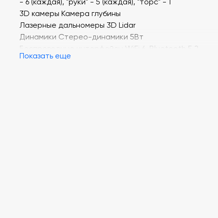
- 6 (каждая), "руки" - 5 (каждая), "торс" - 1
3D камеры Камера глубины
Лазерные дальномеры 3D Lidar
Динамики Стерео-динамики 5Вт
Беспроводные интерфейсы WiFi 6, Bluetooth 5.2
Показать еще
Управление ручное (контроллер)
Установленное оборудование 3D Lidar Livox-MID360,
камера глубины RealSense D435
Требование к нагрузке Макс.нагрузка на руку - 2кг
Электропитание 54VDC/5A
Емкость аккумулятора 9000
Время работы на одном заряде, мин 120
Материал корпуса Алюминий
Цвет Серебристый
Особенности Без возможности разработки.
Макс.крутящий момент в коленном суставе - 90N.m.
Движение суставов: пояс - ±155град., колено - 0~165г
тазобедр.сустав. - P±154град., R-30~+170град., Y±158
Длина ноги - 0,6м, руки - 0,45м. Отсутствие внешних