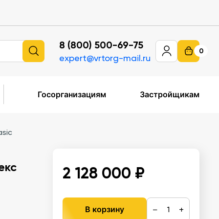
8 (800) 500-69-75
0
expert@vrtorg-mail.ru
Госорганизациям
Застройщикам
sic
екс
2 128 000 ₽
−
+
В корзину