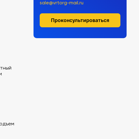
sale@vrtorg-mail.ru
Проконсультироваться
тный
и
подъем