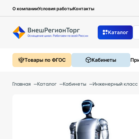
О компании
Условия работы
Контакты
Каталог
Товары по ФГОС
Кабинеты
При
Главная
—
Каталог
—
Кабинеты
—
Инженерный класс