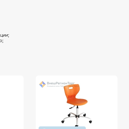
ции;
о;