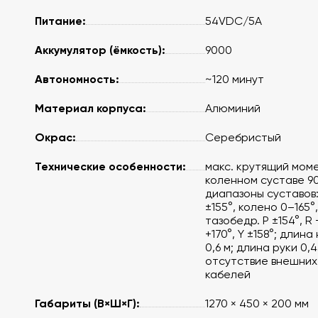
Питание:
54VDC/5A
Аккумулятор (ёмкость):
9000
Автономность:
~120 минут
Материал корпуса:
Алюминий
Окрас:
Серебристый
Технические особенности:
макс. крутящий моме
коленном суставе 90
диапазоны суставов:
±155°, колено 0–165°,
тазобедр. P ±154°, R
+170°, Y ±158°; длина
0,6 м; длина руки 0,4
отсутствие внешних
кабелей
Габариты (В×Ш×Г):
1270 × 450 × 200 мм