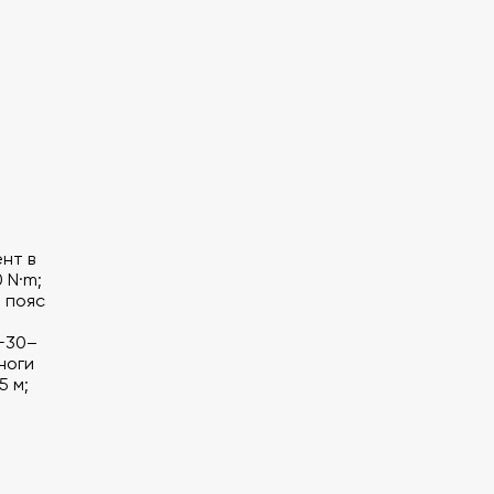
нт в
 N·m;
 пояс
 −30–
 ноги
5 м;