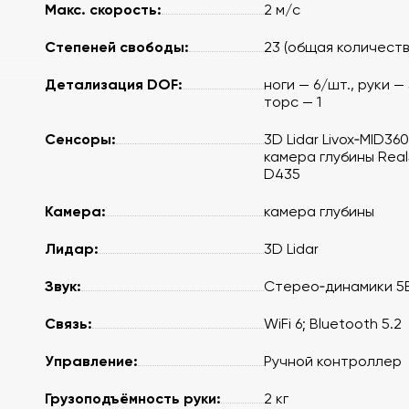
Макс. скорость:
2 м/с
Степеней свободы:
23 (общая количеств
Детализация DOF:
ноги — 6/шт., руки — 
торс — 1
Сенсоры:
3D Lidar Livox‑MID360
камера глубины Rea
D435
Камера:
камера глубины
Лидар:
3D Lidar
Звук:
Стерео‑динамики 5
Связь:
WiFi 6; Bluetooth 5.2
рад.,
Управление:
Ручной контроллер
град..
Грузоподъёмность руки:
2 кг