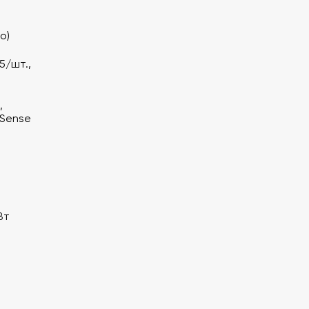
о)
5/шт.,
,
lSense
Вт