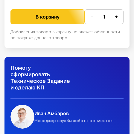
−
+
В корзину
Добавления товара в корзину не влечет обязанности
по покупке данного товара
Помогу
сформировать
Техническое Задание
и сделаю КП
Иван Амбаров
Менеджер службы заботы о клиентах