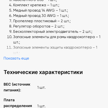
Комплект крепежа – 1 шт.;
Медный провод 14 AWG – 1 шт.;
Медный провод 30 AWG – 1 шт.;
Пропеллер пластиковый – 2 шт.;
Регулятор оборотов – 2 шт.;
Бесколлекторный электродвигатель – 2 шт.;
Запасные элементы для рамы квадрокоптера – 1
шт.;
Запасные элементы защиты квадрокоптера – 1
шт.;
Показать еще
Камера Raspberry Pi 4 Camera – 1 шт.;
Карта памяти microSD 16 ГБ с ПО – 1 шт.;
Плата распределения питания – 1 шт.;
Технические характеристики
Приемник для Flysky i6x – 1 шт.;
Термоусадка 15 мм (черная) – 1 шт.;
BEC (источник
Термоусадка 5 мм (черная/красная) – 1 шт.;
1 шт.
питания):
Соединительный кабель – 1 шт.
Плата
распределения
1 шт.