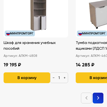
МИНПРОМТОРГ
МИНПРОМТОРГ
Шкаф для хранения учебных
Тумба подкатная
пособий
ящиками (ЛДС
Артикул:
АЛКМ-4808
Артикул:
АЛКМ-46
19 195 ₽
14 285 ₽
В корзину
В корзин
−
+