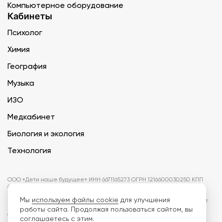
Компьютерное оборудование
Кабинеты
Психолог
Химия
География
Музыка
ИЗО
Медкабинет
Биология и экология
Технология
ООО «Дети наше будущее» ИНН 6671165273 ОГРН 1216600030250 КПП
667101001 БИК 046577674
Мы
используем файлы cookie
для улучшения
Информация на сайте не является публичной офертой. Изображения
могут отличаться от поставляемых товаров. Поставщик оставляет за
работы сайта. Продолжая пользоваться сайтом, вы
собой право изменить цены и характеристики товаров без
соглашаетесь с этим.
предварительного уведомления заказчика, если это не влияет на