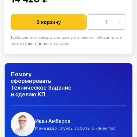
−
+
В корзину
Добавления товара в корзину не влечет обязанности
по покупке данного товара
Помогу
сформировать
Техническое Задание
и сделаю КП
Иван Амбаров
Менеджер службы заботы о клиентах