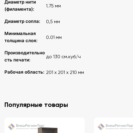
Диаметр нити
Размер, мм 390x425x525
1.75 мм
(филамента):
Комплектация
: кабель питания, клей-карандаш для PA,
Диаметр сопла:
0,5 мм
стекло, чехол с инструментами, фторопластовая
трубка для блока 250, нагреватель, перчатки, пластик,
Минимальная
клей Picaso, очистители - 2 шт.
0.01 мм
толщина слоя:
Производительно
до 130 см.куб/ч
сть печати:
Рабочая область:
201 x 201 x 210 мм
Популярные товары