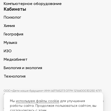
Компьютерное оборудование
Кабинеты
Психолог
Химия
География
Музыка
ИЗО
Медкабинет
Биология и экология
Технология
ООО «Дети наше будущее» ИНН 6671165273 ОГРН 1216600030250 КПП
667101001 БИК 046577674
Мы
используем файлы cookie
для улучшения
Информация на сайте не является публичной офертой. Изображения
могут отличаться от поставляемых товаров. Поставщик оставляет за
работы сайта. Продолжая пользоваться сайтом, вы
собой право изменить цены и характеристики товаров без
соглашаетесь с этим.