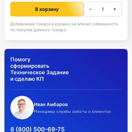
−
+
В корзину
Добавления товара в корзину не влечет обязанности
по покупке данного товара
Помогу
сформировать
Техническое Задание
и сделаю КП
Иван Амбаров
Менеджер службы заботы о клиентах
8 (800) 500-69-75