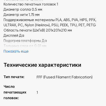
Количество печатных головок 1
Диаметр сопла 0.5 мм
Диаметр нити 1.75 мм
Поддерживаемые материалы PLA, ABS, PVA, HIPS, PPX,
ULTRAX, PC, Nylon (Нейлон), PSU, PEEK, TPU, PET, PETG
Область печати (ШхГхВ) 201x201x210 мм
Дисплей Да
Подогрев платформы Да
Толщина слоя от 0.01 мм
Скорость печати 130 см.куб/ч
Показать еще
Температура экструдера 430 град Цельс
Температура платформы 150 град Цельс
Технические характеристики
Интерфейсы подключения Ethernet , USB , Wi-Fi
Программное обеспечение Picaso 3D Polygon X
Тип печати:
FFF (Fused Filament Fabrication)
Поддерживаемые форматы STL , PLGX , GCODE , OBJ ,
AMF , 3DS , PLG , PPF , PLGS
Число
Операционная система Windows
печатающих
1
Материал корпуса алюминий
головок:
Цвет чёрный
Вес, кг 16.5