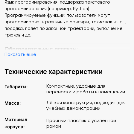
Язык программирования: поддержка текстового
программирования (например, Python)
Программируемые функции: пользователи могут
программировать различные маневры, такие как взлет,
посадка, полет по заданной траектории, выполнение
трюков и др.
Образовательные аспекты
:
Показать еще
Развитие навыков: сборка и программирование
квадрокоптера развивает навыки работы с
Технические характеристики
электроникой, механикой и программированием
Проектная работа: студенты могут работать в группах,
Компактные, удобные для
Габариты:
что способствует командной работе и решению
переноски и работы в помещении
проблем
Поддержка STEM-образования: идеально подходит для
Лёгкая конструкция, подходит для
Масса:
учебных демонстраций
образовательных учреждений, внедряющих STEM-
программы (наука, технологии, инженерия, математика)
Материал
Прочный пластик с усиленной
рамой
корпуса:
Комплектация
: