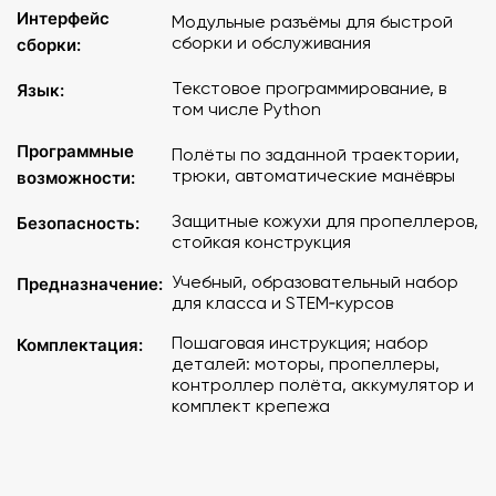
Интерфейс
Модульные разъёмы для быстрой
Инструкции: пошаговые инструкции по сборке
сборки и обслуживания
сборки:
Детали квадрокоптера:
Текстовое программирование, в
Язык:
том числе Python
- Моторы
- Пропеллеры
Программные
Полёты по заданной траектории,
- Контроллер полета
трюки, автоматические манёвры
возможности:
- Аккумулятор
- и др. необходимые компоненты
Защитные кожухи для пропеллеров,
Безопасность:
стойкая конструкция
Безопасность: Защита от повреждений: конструкция
Учебный, образовательный набор
квадрокоптера включает защитные элементы, которые
Предназначение:
для класса и STEM‑курсов
минимизируют риск повреждений при столкновениях.
Легкость в управлении: простое управление, что
Пошаговая инструкция; набор
Комплектация:
делает его доступным для начинающих пользователей
деталей: моторы, пропеллеры,
контроллер полёта, аккумулятор и
комплект крепежа