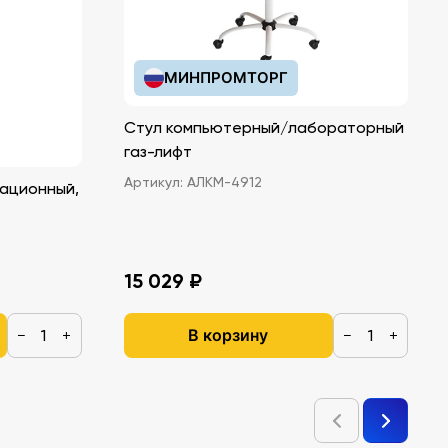
МИНПРОМТОРГ
Стул компьютерный/лабораторный
газ-лифт
Артикул:
АЛКМ-4912
ационный,
15 029 ₽
В корзину
−
+
−
+