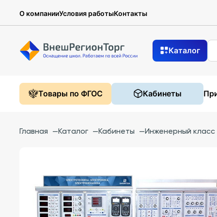
О компании
Условия работы
Контакты
Каталог
Товары по ФГОС
Кабинеты
При
Главная
—
Каталог
—
Кабинеты
—
Инженерный класс