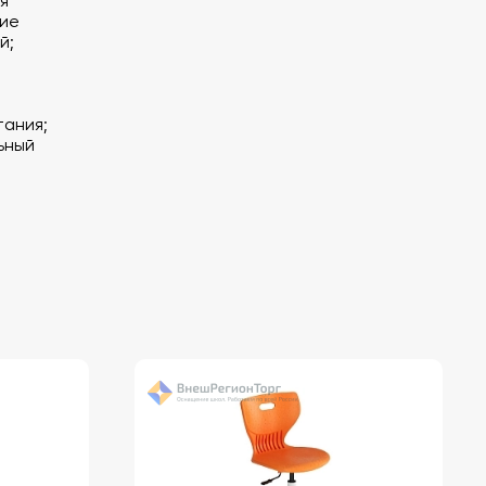
я
ние
й;
тания;
ьный