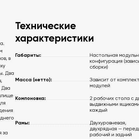
Технические
характеристики
а.
м
Габариты:
Настольная модульн
ов, в
конфигурация (завис
рху
сборки)
ы. Два
Масса (нетто):
Зависит от комплек
,
модулей
 Два
илище
Компоновка:
2 рабочих стола с д
для
выдвижными ящикам
каждый
дения
аднего
Рамы:
Двухуровневая,
двухрядная — перед
 за
рабочий и задний