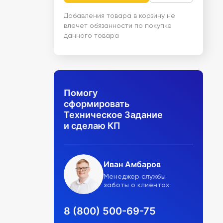
Добавления товара в корзину не
влечет обязанности по покупке
данного товара
Помогу
сформировать
Техническое Задание
и сделаю КП
Иван Амбаров
Менеджер службы
заботы о клиентах
8 (800) 500-69-75