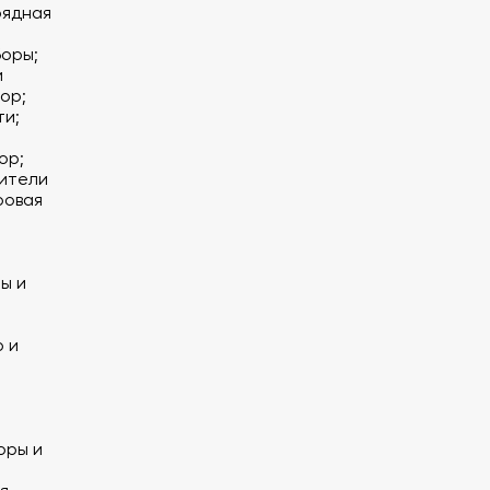
рядная
оры;
и
ор;
ти;
ор;
ители
ровая
ы и
 и
оры и