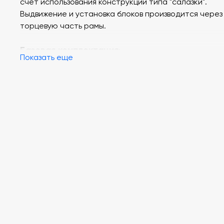
счет использования конструкции типа "салазки".
Выдвижение и установка блоков производится через
торцевую часть рамы.
Базовая комплектация
:
Показать еще
Лабораторный стол
Двухуровневая двухрядная рама
Модуль "Измерительные приборы"
Модуль "Источники питания. Трехфазный генератор"
Модуль "Измеритель мощности"
Модуль "Функциональный генератор. Импульсный
генератор"
Модуль "Операционный усилитель. Транзисторы"
Модуль "Цифровая техника"
Модуль "Диоды, резисторы, конденсаторы. Коннект
Блок ввода-вывода"
Модуль "Реактивные элементы. Резисторы/Активная
нагрузка. Нелинейные элементы"