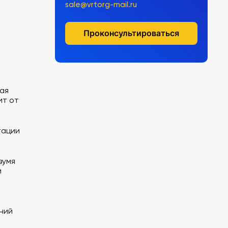
sale@vrtorg-mail.ru
Проконсультироваться
ая
ит от
тации
вумя
и
ний