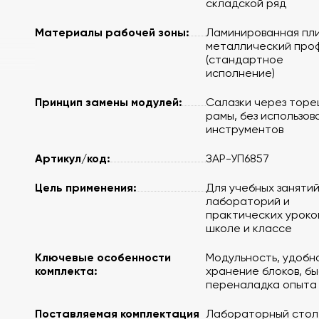
складской ряд
Материалы рабочей зоны:
Ламинированная пли
металлический про
(стандартное
исполнение)
Принцип замены модулей:
Салазки через торе
рамы, без использов
инструментов
Артикул/код:
ЗАР-УП6857
Цель применения:
Для учебных занятий
лабораторий и
практических уроков
школе и классе
Ключевые особенности
Модульность, удобн
ор/
комплекта:
хранение блоков, б
переналадка опыта
Поставляемая комплектация
Лабораторный стол