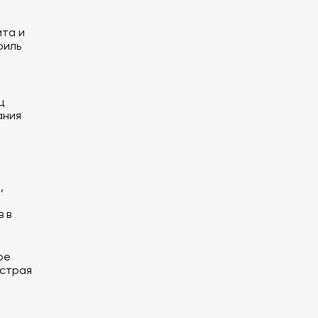
та и
филь
ц
ания
,
 в
ое
ыстрая