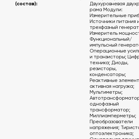
(состав):
Двухуровневая двух
рама Модули:
Измерительные приб
Источники питания 
трехфазный генерат
Измеритель мощнос
Функциональный/
импульсный генерат
Операционные усил
и транзисторы; Циф
техника; Диоды,
резисторы,
конденсаторы;
"
Реактивные элемент
активная нагрузка;
Мультиметры;
Автотрансформатор
однофазный
трансформатор;
Миллиамперметры;
Преобразователи
напряжения; Тирист
оптоэлектроника;