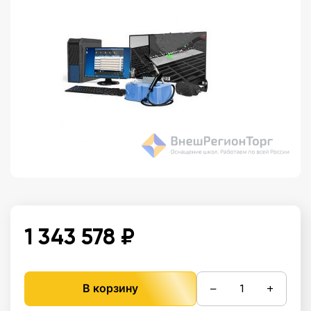
1 343 578 ₽
−
+
В корзину