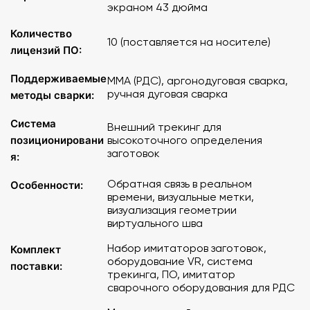
экраном 43 дюйма
Обратная связь в реальном времени посредством
звуковых и визуальных сигналов
Количество
10 (поставляется на носителе)
Отображение визуальных вспомогательных меток для
лицензий ПО:
сварки
Экспертная система оценки навыков по формальным
Поддерживаемые
MMA (РДС), аргонодуговая сварка,
параметрам
ручная дуговая сварка
методы сварки:
Осуществление компьютерной регистрации, обработки
и анализа результатов тренажа
Система
Внешний трекинг для
Возможность ретроспективного анализа результатов
позиционировани
высокоточного определения
сеанса обучения
заготовок
я:
Возможность расширения или сужения поля
допускаемых отклонений от задаваемых значений
Обратная связь в реальном
Особенности:
параметров режимов сварки
времени, визуальные метки,
визуализация геометрии
Возможность добавления новых виртуальных образцов
виртуального шва
для сварки
Визуализация геометрических параметров
Набор имитаторов заготовок,
Комплект
«виртуального шва», полученного в результате
оборудование VR, система
поставки:
выполнения сеанса обучения.
трекинга, ПО, имитатор
сварочного оборудования для РДС
ПК-мобильная рабочая станция с сенсорным