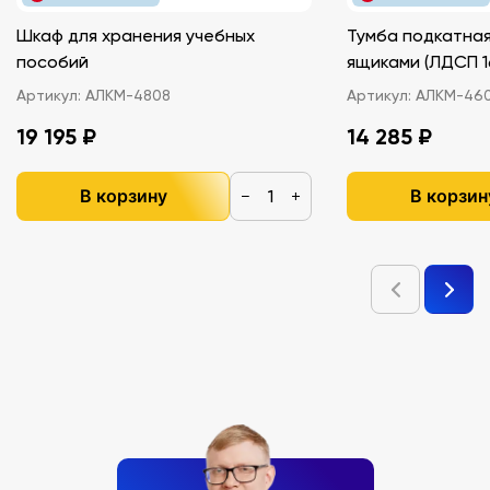
Шкаф для хранения учебных
Тумба подкатная
пособий
ящиками (ЛДС
Артикул:
АЛКМ-4808
Артикул:
АЛКМ-46
19 195 ₽
14 285 ₽
В корзину
В корзин
−
+