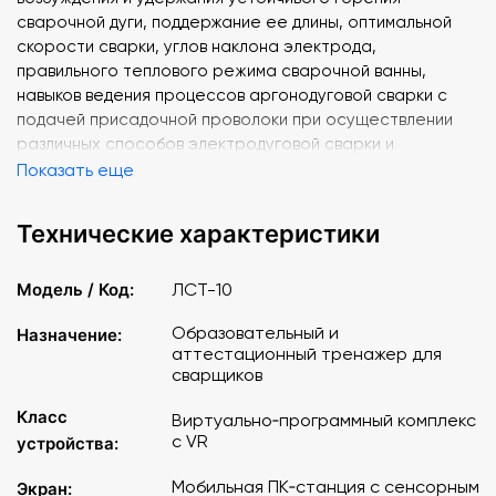
сварочной дуги, поддержание ее длины, оптимальной
скорости сварки, углов наклона электрода,
правильного теплового режима сварочной ванны,
навыков ведения процессов аргонодуговой сварки с
подачей присадочной проволоки при осуществлении
различных способов электродуговой сварки и
выполнении сварных соединений различных типов
Показать еще
(стыковое, угловое и неповоротный стык
трубопровода). Тренажер позволяет моделировать
Технические характеристики
(имитировать) процессы ручной дуговой сварки и сварки
в среде защитных газов плавящимся и неплавящимся
Модель / Код:
ЛСТ-10
электродом с помощью трехмерной графики, анимации
и системы создания виртуальной реальности. Данный
Образовательный и
Назначение:
тренажер создает виртуальной окружение сварочного
аттестационный тренажер для
поста и позволяет выбирать различные модели и
сварщиков
упражнения для выполнения сварки разными методами.
Класс
Виртуально‑программный комплекс
Функциональные возможности тренажерного
с VR
устройства:
комплекса
:
Мобильная ПК‑станция с сенсорным
Экран: