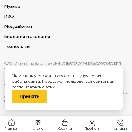
Музыка
ИЗО
Медкабинет
Биология и экология
Технология
ООО «Дети наше будущее» ИНН 6671165273 ОГРН 1216600030250 КПП
667101001 БИК 046577674
Мы
используем файлы cookie
для улучшения
Информация на сайте не является публичной офертой. Изображения
могут отличаться от поставляемых товаров. Поставщик оставляет за
работы сайта. Продолжая пользоваться сайтом, вы
собой право изменить цены и характеристики товаров без
соглашаетесь с этим.
предварительного уведомления заказчика, если это не влияет на
качество поставляемой продукции. Мы используем cookie, чтобы делать
Принять
сайт лучше. Пользуясь сайтом, вы соглашаетесь с
правилами
обработки персональных данных и политикой конфиденциальности.
Главная
Каталог
Корзина
Профиль
Контакты