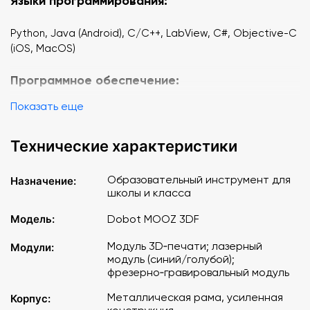
Языки программирования:
Python, Java (Android), C/C++, LabView, C#, Objective-C
(iOS, MacOS)
Программное обеспечение:
Показать еще
Dobot Studio (фирменное ПО)
Repetier Host (открытое ПО для 3D-печати)
Grbl Controller 3.6 (открытое ПО для лазерной
Технические характеристики
гравировки)
Dobot Blockly (Редактор визуального языка
Образовательный инструмент для
Назначение:
программирования)
школы и класса
Программное обеспечение для разработчиков (SDK)
Модель:
Dobot MOOZ 3DF
Модуль 3D‑печати; лазерный
Модули:
модуль (синий/голубой);
фрезерно‑гравировальный модуль
Металлическая рама, усиленная
Корпус: