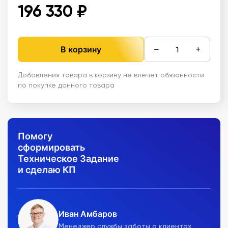
196 330 ₽
−
+
В корзину
Добавления товара в корзину не влечет обязанности
по покупке данного товара
Помогу
сформировать
Техническое Задание
и сделаю КП
Иван Амбаров
Менеджер службы заботы о клиентах