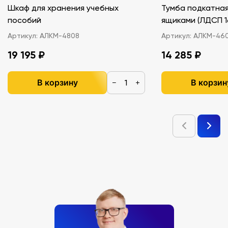
Шкаф для хранения учебных
Тумба подкатная
пособий
ящиками (ЛДС
Артикул:
АЛКМ-4808
Артикул:
АЛКМ-46
19 195 ₽
14 285 ₽
В корзину
В корзин
−
+