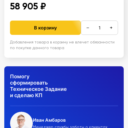
58 905 ₽
−
+
В корзину
Добавления товара в корзину не влечет обязанности
по покупке данного товара
Помогу
сформировать
Техническое Задание
и сделаю КП
Иван Амбаров
Менеджер службы заботы о клиентах