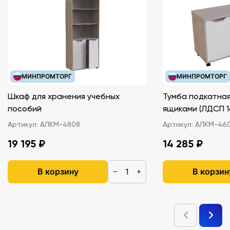
МИНПРОМТОРГ
МИНПРОМТОРГ
Шкаф для хранения учебных
Тумба подкатная
пособий
ящиками (ЛДС
Артикул:
АЛКМ-4808
Артикул:
АЛКМ-46
19 195 ₽
14 285 ₽
В корзину
В корзин
−
+