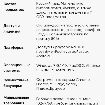
Русский язык, Математика,
Состав
Информатика, Физика, а также
Минимальные требования к компьютерному
предметов:
дополнительные предметы и 11
оборудованию
:
ОГЭ-предметов
рабочее разрешение экрана 1024 × 768, клавиатура,
Онлайн-доступ после заключения
Доступ и
мышь или иное указательное устройство.
лицензионного договора; тариф на
лицензия:
1 год (школы-новостройки по
приказу 804)
Интернет-соединение: в расчете на одно подключение
– не менее 64 кБ/с (для передачи результатов учебных
Доступ в браузере на ПК и
Платформы:
активностей), не менее 1 МБ/с (для загрузки ЭОР).
ноутбуке, iPad и устройствах
Android
Внимание! Большое количество цифрового контента
Операционные
Windows 7/8.1/10, MacOS X, Alt Linux
невозможно адаптировать для использования на
5.1 и выше, Astra Linux
системы:
экранах смартфонов, поэтому мы рекомендуем
использовать десктопные и планшетные устройства.
Современные версии Chrome,
Совместимые
Firefox, MS Edge, Safari,
браузеры:
Доступ к цифровому контенту онлайн-сервиса
Яндекс.Браузер
«Облако знаний» предоставляется после
Минимальные
заключения лицензионного договора и его
Рабочее разрешение не ниже
оплаты. Цены актуальны только с лицензией
требования
1024×768, требуется клавиатура и