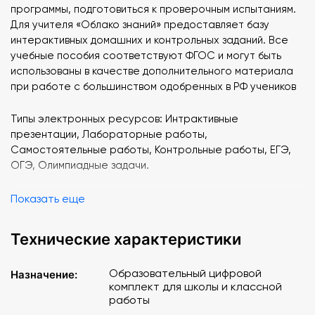
программы, подготовиться к проверочным испытаниям.
Для учителя «Облако знаний» предоставляет базу
интерактивных домашних и контрольных заданий. Все
учебные пособия соответствуют ФГОС и могут быть
использованы в качестве дополнительного материала
при работе с большинством одобренных в РФ учеников
Типы электронных ресурсов: Интрактивные
презентации, Лабораторные работы,
Самостоятельные работы, Контрольные работы, ЕГЭ,
ОГЭ, Олимпиадные задачи.
Операционная система
: на персональном компьютере
Показать еще
или ноутбуке в браузере - Windows 7/8.1/10, MacOS X,
Alt Linux 5.1 и выше, Astra Linux, на планшетном
Технические характеристики
устройстве iPad - iOS 8 и выше, на планшетном
устройстве ОС Android - Android 7.1 и выше.
Образовательный цифровой
Назначение:
комплект для школы и классной
Браузеры: MS Edge, Google Chrome, Mozilla Firefox,
работы
Safari, Яндекс.Браузер современных версий.