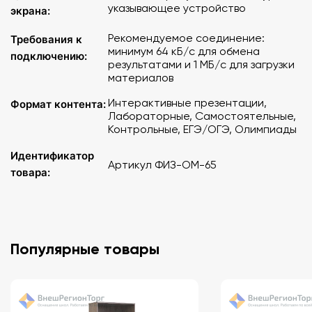
указывающее устройство
на 1 год для школ-новостроек по 804 приказу.
экрана:
Рекомендуемое соединение:
Требования к
минимум 64 кБ/с для обмена
подключению:
результатами и 1 МБ/с для загрузки
материалов
Интерактивные презентации,
Формат контента:
Лабораторные, Самостоятельные,
Контрольные, ЕГЭ/ОГЭ, Олимпиады
Идентификатор
Артикул ФИЗ-ОМ-65
товара:
Популярные товары