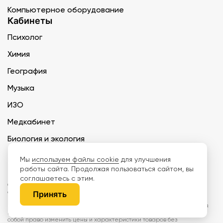
Компьютерное оборудование
Кабинеты
Психолог
Химия
География
Музыка
ИЗО
Медкабинет
Биология и экология
Технология
Мы
используем файлы cookie
для улучшения
работы сайта. Продолжая пользоваться сайтом, вы
соглашаетесь с этим.
ООО «Дети наше будущее» ИНН 6671165273 ОГРН 1216600030250 КПП
667101001 БИК 046577674
Принять
Информация на сайте не является публичной офертой. Изображения
могут отличаться от поставляемых товаров. Поставщик оставляет за
собой право изменить цены и характеристики товаров без