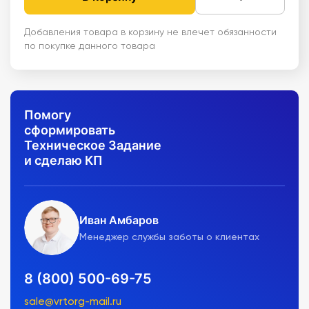
Добавления товара в корзину не влечет обязанности
по покупке данного товара
Помогу
сформировать
Техническое Задание
и сделаю КП
Иван Амбаров
Менеджер службы заботы о клиентах
8 (800) 500-69-75
sale@vrtorg-mail.ru