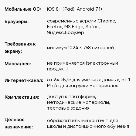
Вступительное тестирование
Мобильные ОС:
iOS 8+ (iPad), Android 7.1+
Теоретические конспекты
Тренировка по отдельным линиям заданий ЕГЭ
современные версии Chrome,
Браузеры:
Полный экзамен
Firefox, MS Edge, Safari,
Яндекс.Браузер
Операционная система
: на персональном компьютере
Требования к
или ноутбуке в браузере - Windows 7/8.1/10, MacOS X,
минимум 1024 × 768 пикселей
Alt Linux 5.1 и выше, Astra Linux, на планшетном
экрану:
устройстве iPad - iOS 8 и выше, на планшетном
не применяется (электронный
Масса/вес:
устройстве ОС Android - Android 7.1 и выше.
продукт)
Браузеры: MS Edge, Google Chrome, Mozilla Firefox,
от 64 кБ/с для учётных данных, от 1
Интернет‑канал:
Safari, Яндекс.Браузер современных версий.
МБ/с для загрузки материалов
доступ к платформе,
Комплектация:
Минимальные требования к компьютерному
методические материалы,
оборудованию
:
тестовые задания
рабочее разрешение экрана 1024 × 768, клавиатура,
Целевое
образовательный контент для
мышь или иное указательное устройство.
школы и дистанционного обучения
назначение: