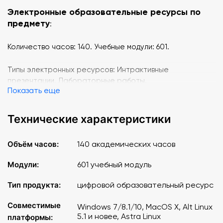
Электронные образовательные ресурсы по
предмету
:
Количество часов: 140. Учебные модули: 601.
Типы электронных ресурсов: Интрактивные
презентации, Лабораторные работы,
Показать еще
Самостоятельные работы, Контрольные работы, ЕГЭ,
ОГЭ, Олимпиадные задачи.
Технические характеристики
Линии учебников, поддерживаемые сервисом
«Облако знаний»
:
Объём часов:
140 академических часов
УМК В. А. Никонова ("Инновационная школа")
Модули:
601 учебный модуль
УМК Л. Н. Боголюбова
УМК О. А. Котовой ("Сферы")
Тип продукта:
цифровой образовательный ресурс
Темы 11 класс
Совместимые
:
Windows 7/8.1/10, MacOS X, Alt Linux
5.1 и новее, Astra Linux
платформы: