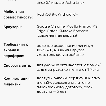
Linux 5.1 и выше, Astra Linux
УМК Ю. Н. Гладкого ("Полярная звезда")
Мобильная
iPad iOS 8+, Android 7.1+
Темы 7 класс
:
совместимость:
Google Chrome, Mozilla Firefox, MS
Браузеры:
Вступительное тестирование
Edge, Safari, Яндекс.Браузер
Тренировка по отдельным линиям заданий ОГЭ
(современные версии)
Полный экзамен
Требования к
рабочее разрешение минимум
Операционная система
: на персональном компьютере
экрану и
1024×768, мышь или другое
или ноутбуке в браузере - Windows 7/8.1/10, MacOS X,
указательное устройство
периферии:
Alt Linux 5.1 и выше, Astra Linux, на планшетном
устройстве iPad - iOS 8 и выше, на планшетном
для учебных активностей от 64 кБ/
Скорость сети:
устройстве ОС Android - Android 7.1 и выше.
с, для загрузки контента от 1 МБ/с
доступ к онлайн-сервису «Облако
Комплектация
Браузеры: MS Edge, Google Chrome, Mozilla Firefox,
знаний», условия и оплата по
лицензии:
Safari, Яндекс.Браузер современных версий.
лицензионному договору, срок
доступа — 5 лет
Минимальные требования к компьютерному
оборудованию
: