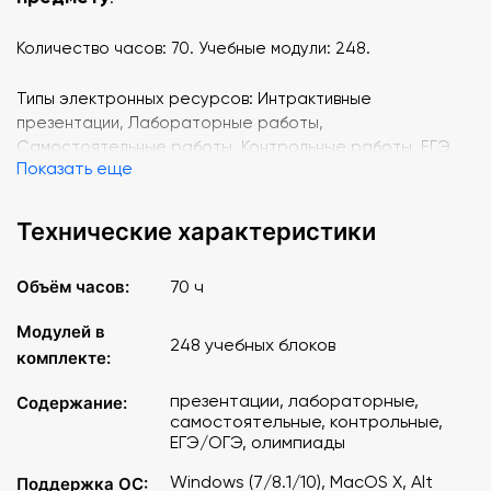
Количество часов: 70. Учебные модули: 248.
Типы электронных ресурсов: Интрактивные
презентации, Лабораторные работы,
Самостоятельные работы, Контрольные работы, ЕГЭ,
Показать еще
ОГЭ, Олимпиадные задачи.
Линии учебников, поддерживаемые сервисом
Технические характеристики
«Облако знаний»
:
Объём часов:
70 ч
УМК А. И. Алексеева ("Полярная звезда")
УМК А. П. Кузнецова
Модулей в
248 учебных блоков
УМК В. П. Дронова ("Вертикаль")
комплекте:
УМК В. П. Дронова ("Роза ветров")
УМК В. П. Максаковского
презентации, лабораторные,
Содержание:
УМК Д. Л. Лопатникова ("Сферы")
самостоятельные, контрольные,
ЕГЭ/ОГЭ, олимпиады
УМК Е. М. Домогацких (углубленный уровень)
("Инновационная школа")
Windows (7/8.1/10), MacOS X, Alt
Поддержка ОС:
УМК О. А. Климановой, А. И. Алексеева