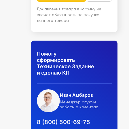
Добавления товара в корзину не
влечет обязанности по покупке
данного товара
Помогу
сформировать
Техническое Задание
и сделаю КП
Иван Амбаров
Менеджер службы
заботы о клиентах
8 (800) 500-69-75