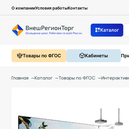
О компании
Условия работы
Контакты
Каталог
Товары по ФГОС
Кабинеты
При
Главная
—
Каталог
—
Товары по ФГОС
—
Интерактив