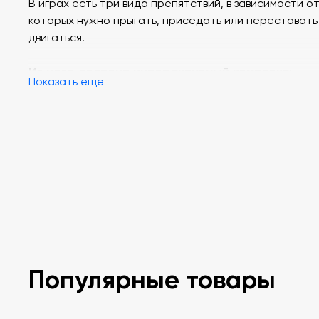
В играх есть три вида препятствий, в зависимости о
которых нужно прыгать, приседать или переставать
двигаться.
Из чего состоит интерактивный комплекс
:
Показать еще
компьютер
проектор
камера
программное обеспечение
планшет для управления
Популярные товары