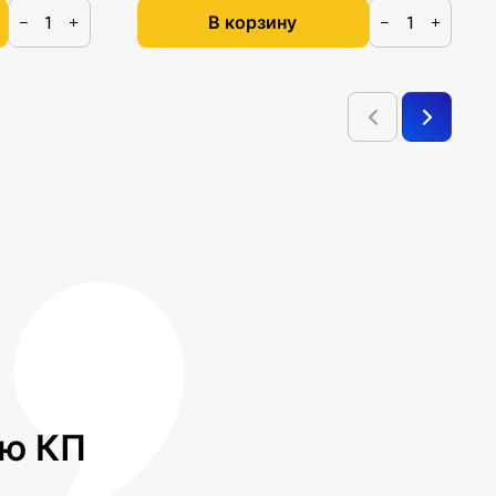
В корзину
−
+
−
+
лю КП