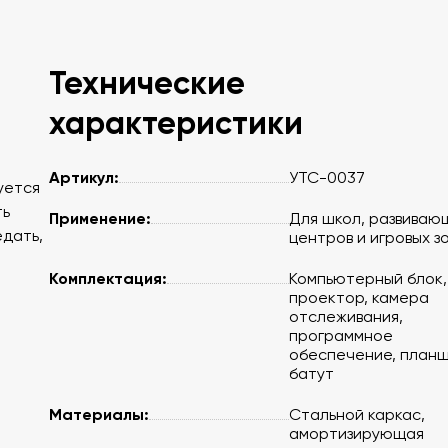
Технические
характеристики
Артикул:
УТС-0037
уется
ть
Применение:
Для школ, развиваю
едать,
центров и игровых з
Комплектация:
Компьютерный блок,
проектор, камера
отслеживания,
программное
обеспечение, планш
батут
Материалы:
Стальной каркас,
амортизирующая