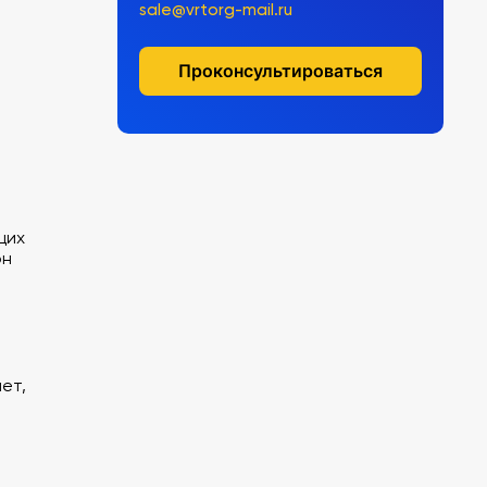
sale@vrtorg-mail.ru
Проконсультироваться
щих
он
ет,