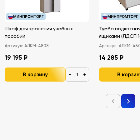
МИНПРОМТОРГ
МИНПРОМТОРГ
Шкаф для хранения учебных
Тумба подкатная
пособий
ящиками (ЛДС
Артикул:
АЛКМ-4808
Артикул:
АЛКМ-46
19 195 ₽
14 285 ₽
В корзину
В корзин
−
+