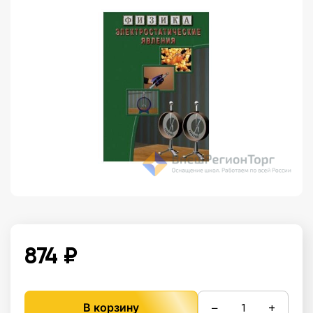
874 ₽
−
+
В корзину