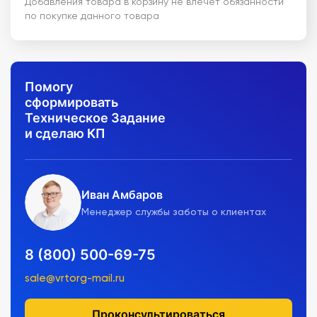
Добавления товара в корзину не влечет обязанности
по покупке данного товара
Помогу
сформировать
Техническое Задание
и сделаю КП
Иван Амбаров
Менеджер службы заботы о клиентах
8 (800) 500-69-75
sale@vrtorg-mail.ru
Проконсультироваться