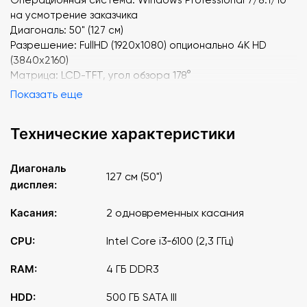
на усмотрение заказчика
Диагональ: 50" (127 см)
Разрешение: FullHD (1920x1080) опционально 4K HD
(3840x2160)
Матрица: LCD-TFT, угол обзора 178°
Количество цветов: 16,7 млн.
Показать еще
Метод детекции: инфракрасный
Определяемый предмет: палец, стилус, перчатка
Технические характеристики
Защитное стекло: 4мм, закаленное
ПК встроен
Акустика: 20 Вт
Диагональ
127 см (50")
дисплея:
Касания:
2 одновременных касания
CPU:
Intel Core i3‑6100 (2,3 ГГц)
RAM:
4 ГБ DDR3
HDD:
500 ГБ SATA III