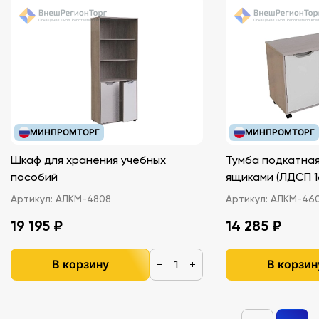
МИНПРОМТОРГ
МИНПРОМТОРГ
Шкаф для хранения учебных
Тумба подкатная
пособий
ящиками (ЛДС
Артикул:
АЛКМ-4808
Артикул:
АЛКМ-46
19 195 ₽
14 285 ₽
В корзину
В корзин
−
+