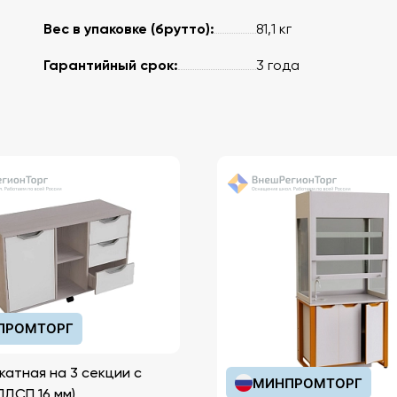
Вес в упаковке (брутто):
81,1 кг
 up to
Гарантийный срок:
3 года
ПРОМТОРГ
катная на 3 секции с
МИНПРОМТОРГ
иками (ЛДСП 16 мм)