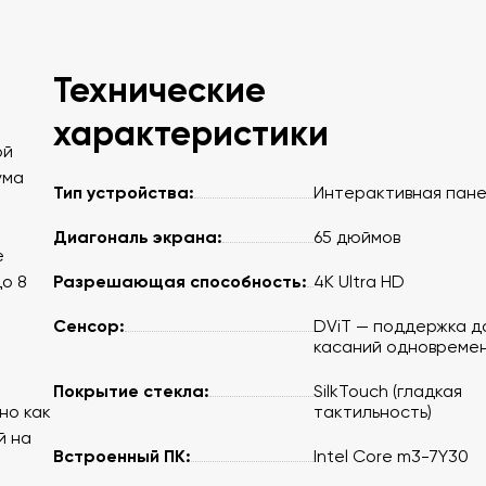
Технические
характеристики
ой
ума
Тип устройства:
Интерактивная пане
Диагональ экрана:
65 дюймов
е
Разрешающая способность:
о 8
4K Ultra HD
Сенсор:
DViT — поддержка д
касаний одновреме
Покрытие стекла:
SilkTouch (гладкая
но как
тактильность)
й на
Встроенный ПК:
Intel Core m3-7Y30