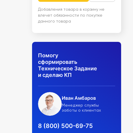
Добавления товара в корзину не
влечет обязанности по покупке
данного товара
Помогу
сформировать
Техническое Задание
и сделаю КП
Иван Амбаров
Менеджер службы
заботы о клиентах
8 (800) 500-69-75