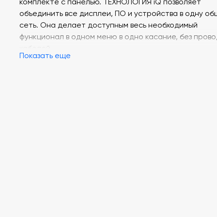
комплекте с панелью. ТЕХНОЛОГИЯ iQ позволяет
объединить все дисплеи, ПО и устройства в одну о
сеть. Она делает доступным весь необходимый
функционал в одном меню в одно касание, без прово
кабелей.
Показать еще
БЕСПРОВОДНАЯ СВЯЗЬ обеспечивается Integrated
Bluetooth 4.2.
ХАРАКТЕРИСТИКИ:
Кол-во точек касания: 8
Диагональ: 65"
Технология касания: DViT
Тип подсветки: LED
Соотношение сторон: 16:9
Разрешение: 4К Ultra HD
Динамики: 2х10Вт
OPS-слот: да
Технология iQ: да