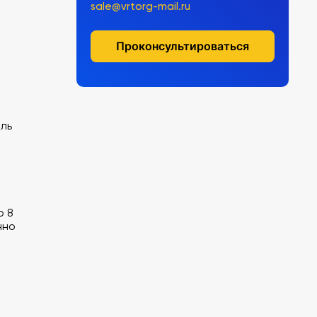
sale@vrtorg-mail.ru
Проконсультироваться
ль
о 8
нно