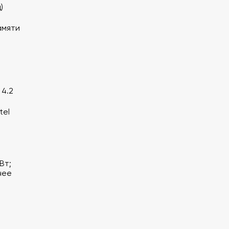
)
амяти
 4.2
tel
Вт;
нее