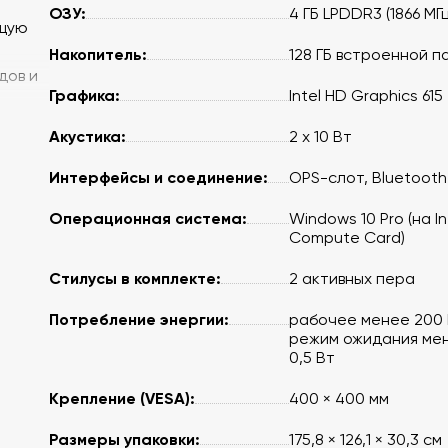
ОЗУ:
4 ГБ LPDDR3 (1866 МГц
бщую
Накопитель:
128 ГБ встроенной п
дов и
Графика:
Intel HD Graphics 615
Акустика:
2 х 10 Вт
Интерфейсы и соединение:
OPS-слот, Bluetooth
Операционная система:
Windows 10 Pro (на In
Compute Card)
Стилусы в комплекте:
2 активных пера
Потребление энергии:
рабочее менее 200 
режим ожидания ме
0,5 Вт
Крепление (VESA):
400 × 400 мм
Размеры упаковки:
175,8 × 126,1 × 30,3 см