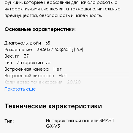
функции, которые необходимы для начала работы с
интерактивными дисплеями, а также дополнительные
преимущества, безопасность и надежность.
Основные характеристики
:
Диагональ, дюйм 65
Разрешение 3840x2160@60Гц (16:9)
Вес, кг 37
Тип Интерактивные
Встроенная камера Нет
Встроенный микрофон Нет
Количество точек касания 20/20
ОЗУ, Гб 8
Показать еще
ПЗУ, Гб 64
Яркость, кд/м2 400
Технические характеристики
Интерактивная панель SMART
Тип:
GX‑V3