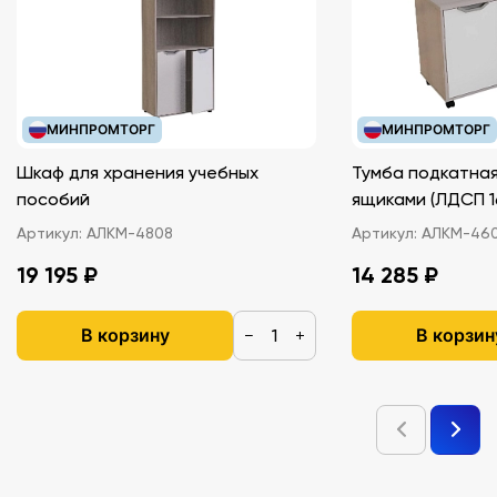
МИНПРОМТОРГ
МИНПРОМТОРГ
Шкаф для хранения учебных
Тумба подкатная
пособий
ящиками (ЛДС
Артикул:
АЛКМ-4808
Артикул:
АЛКМ-46
19 195 ₽
14 285 ₽
В корзину
В корзин
−
+