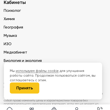
Кабинеты
Психолог
Химия
География
Музыка
ИЗО
Медкабинет
Биология и экология
Технология
Мы
используем файлы cookie
для улучшения
работы сайта. Продолжая пользоваться сайтом, вы
соглашаетесь с этим.
ООО «Дети наше будущее» ИНН 6671165273 ОГРН 1216600030250 КПП
667101001 БИК 046577674
Принять
Информация на сайте не является публичной офертой. Изображения
могут отличаться от поставляемых товаров. Поставщик оставляет за
собой право изменить цены и характеристики товаров без
предварительного уведомления заказчика, если это не влияет на
качество поставляемой продукции. Мы используем cookie, чтобы делать