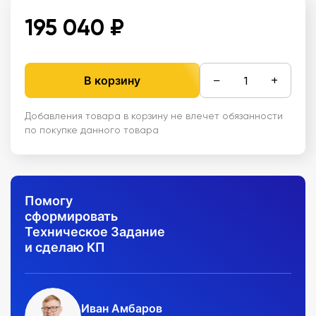
195 040 ₽
−
+
В корзину
Добавления товара в корзину не влечет обязанности
по покупке данного товара
Помогу
сформировать
Техническое Задание
и сделаю КП
Иван Амбаров