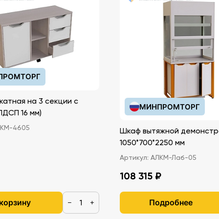
ПРОМТОРГ
реду
катная на 3 секции с
МИНПРОМТОРГ
иками (ЛДСП 16 мм)
КМ-4605
Шкаф вытяжной демонстр
1050*700*2250 мм
Артикул:
АЛКМ-Лаб-05
108 315 ₽
 корзину
Подробнее
−
+