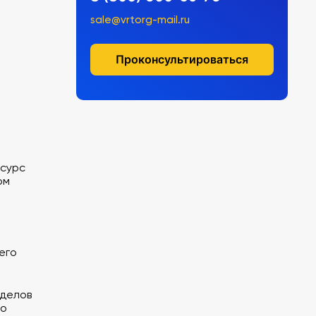
sale@vrtorg-mail.ru
Проконсультироваться
есурс
ом
его
зделов
до