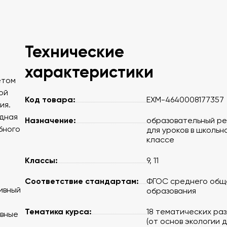
Технические
характеристики
ётом
ой
Код товара:
EXM-4640008177357
ия.
ядная
Назначение:
образовательный р
бного
для уроков в школьн
классе
Классы:
9, 11
Соответствие стандартам:
ФГОС среднего общ
ивный
образования
Тематика курса:
18 тематических ра
ивные
(от основ экологии 