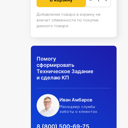
Добавления товара в корзину не
влечет обязанности по покупке
данного товара
Помогу
сформировать
Техническое Задание
и сделаю КП
Иван Амбаров
Менеджер службы
заботы о клиентах
8 (800) 500-69-75