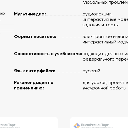
глобальных проблем
ных
Мультимедиа:
аудиолекции,
интерактивные моде
»
задания и тесты
ь
Формат носителя:
электронное издани
интерактивный моду
Совместимость с учебниками:
подходит для всех и
федерального пере
роке с
Язык интерфейса:
русский
Рекомендации по
для уроков, проектн
применению:
внеурочной работы