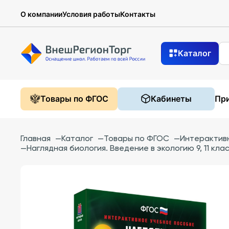
О компании
Условия работы
Контакты
Каталог
Товары по ФГОС
Кабинеты
При
Главная
—
Каталог
—
Товары по ФГОС
—
Интерактив
—
Наглядная биология. Введение в экологию 9, 11 кл