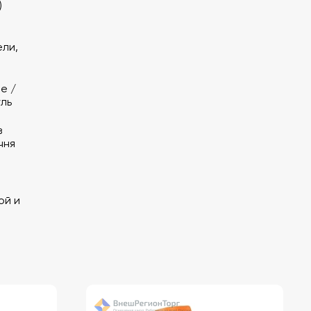
)
ли,
е /
ль
з
чня
ой и