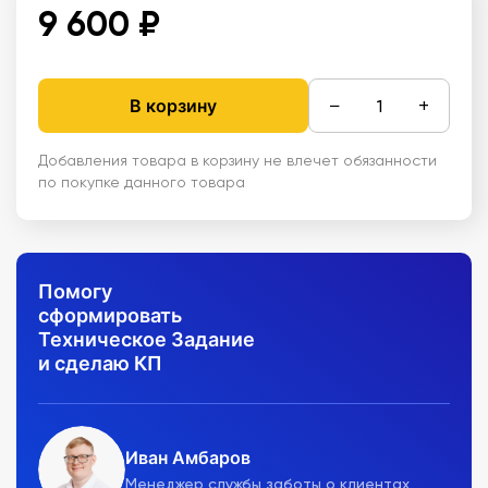
9 600 ₽
−
+
В корзину
Добавления товара в корзину не влечет обязанности
по покупке данного товара
Помогу
сформировать
Техническое Задание
и сделаю КП
Иван Амбаров
Менеджер службы заботы о клиентах