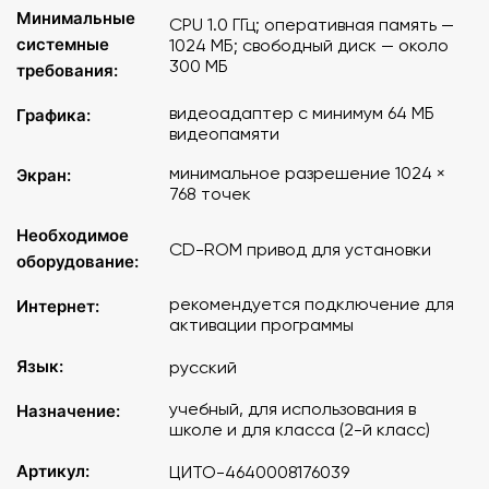
Минимальные
Путешествие в космос
CPU 1.0 ГГц; оперативная память —
системные
Форма земной поверхности
1024 МБ; свободный диск — около
300 МБ
Ориентирование на местности
требования:
Что такое погода
видеоадаптер с минимум 64 МБ
Графика:
Тела и вещества
видеопамяти
О науке
Водоёмы
минимальное разрешение 1024 ×
Экран:
В мире камня
768 точек
Что такое энергия
Необходимое
Дикорастущие и культурные растения
CD-ROM привод для установки
Грибы
оборудование:
Красная книга. Растения
рекомендуется подключение для
Интернет:
Красная книга. Животные
активации программы
Ядовитые растения и грибы
Строение тела человека
Язык:
русский
Системные требования:
учебный, для использования в
Назначение:
школе и для класса (2-й класс)
Операционная система: Microsoft® Windows® XP и
Артикул:
ЦИТО-4640008176039
выше. Mac OS X: Leopard/Snow Leopard. Linux: