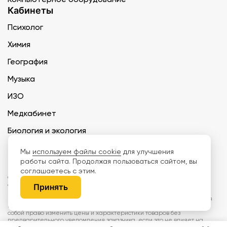
Кабинеты
Психолог
Химия
География
Музыка
ИЗО
Медкабинет
Биология и экология
Технология
Мы
используем файлы cookie
для улучшения
работы сайта. Продолжая пользоваться сайтом, вы
соглашаетесь с этим.
ООО «Дети наше будущее» ИНН 6671165273 ОГРН 1216600030250 КПП
667101001 БИК 046577674
Принять
Информация на сайте не является публичной офертой. Изображения
могут отличаться от поставляемых товаров. Поставщик оставляет за
собой право изменить цены и характеристики товаров без
предварительного уведомления заказчика, если это не влияет на
качество поставляемой продукции. Мы используем cookie, чтобы делать