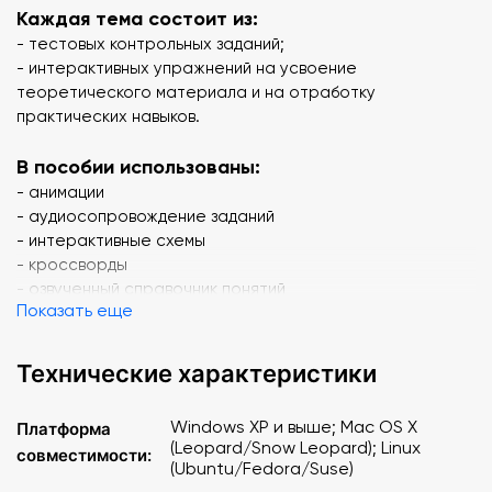
Каждая тема состоит из:
- тестовых контрольных заданий;
- интерактивных упражнений на усвоение
теоретического материала и на отработку
практических навыков.
В пособии использованы:
- анимации
- аудиосопровождение заданий
- интерактивные схемы
- кроссворды
- озвученный справочник понятий
Показать еще
- справочник редкой флоры и фауны (Красная книга)
и другое.
Технические характеристики
Содержание
:
Windows XP и выше; Mac OS X
Платформа
Наша планета
(Leopard/Snow Leopard); Linux
совместимости:
Звёздное небо
(Ubuntu/Fedora/Suse)
Солнечная система