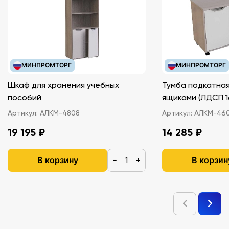
МИНПРОМТОРГ
МИНПРОМТОРГ
Шкаф для хранения учебных
Тумба подкатная
пособий
ящиками (ЛДС
Артикул:
АЛКМ-4808
Артикул:
АЛКМ-46
19 195 ₽
14 285 ₽
В корзину
В корзин
−
+