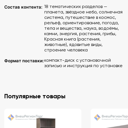
Ubuntu/Fedora/Suse.
18 тематических разделов —
Состав контента:
Процессор: 1 ГГц
планета, звёздное небо, солнечная
ОЗУ: 1 Гб
система, путешествие в космос,
рельеф, ориентирование, погода,
300 МБ свободного места на жестком диске
тела и вещества, наука, водоёмы,
Видеоадаптер с памятью 64 MБ
камни, энергия, растения, грибы,
Устройство для чтения компакт-дисков
Красная книга (растения,
Разрешение экрана не менее 1024 Х 768
животные), ядовитые виды,
Рекомендуется подключение к интернету для активации
строение человека
программы
компакт-диск с установочной
Формат поставки:
записью и инструкция по установке
Популярные товары