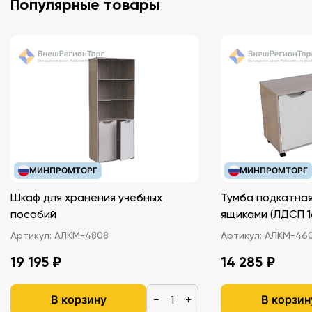
Популярные товары
МИНПРОМТОРГ
МИНПРОМТОРГ
Шкаф для хранения учебных
Тумба подкатная
пособий
ящиками (ЛДС
Артикул:
АЛКМ-4808
Артикул:
АЛКМ-46
19 195 ₽
14 285 ₽
В корзину
В корзин
−
+