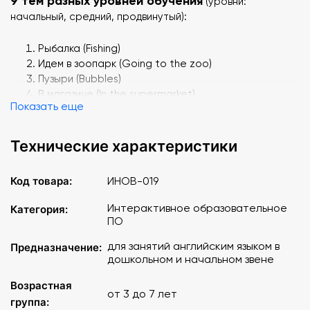
9 тем разных уровней обучения
(уровни:
начальный, средний, продвинутый):
Рыбалка (Fishing)
Идем в зоопарк (Going to the zoo)
Пузыри (Bubbles)
В магазине (In the supermarket)
Показать еще
Разноцветные зверушки (Rainbow animals)
Давайте сфотографируемся (Let’s take a photo)
Мой портфель (My school bag)
Технические характеристики
Моя тетрадка (My exercise book)
Моя одежда (My clothes)
Код товара:
ИНОВ-019
Устанавливается
на ОС от Windows 8 и
Интерактивное образовательное
Категория:
выше. Подходит для интерактивных досок,
ПО
интерактивных столов, компьютеров
для занятий английским языком в
Предназначение:
дошкольном и начальном звене
10 компьютеров
Лицензия на
.
Возрастная
от 3 до 7 лет
группа: