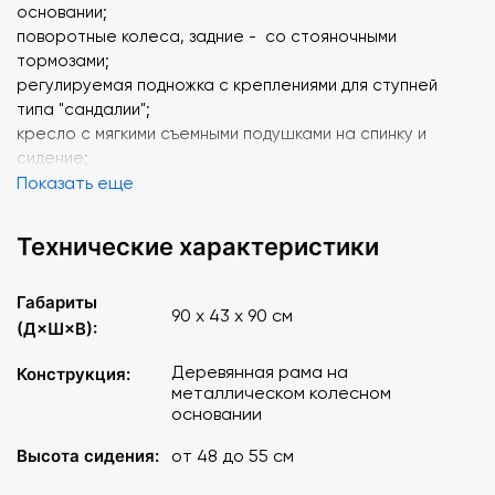
основании;
поворотные колеса, задние - со стояночными
тормозами;
регулируемая подножка с креплениями для ступней
типа "сандалии";
кресло с мягкими съемными подушками на спинку и
сидение;
съемные регулируемые подлокотники;
Показать еще
съемный регулируемый абдуктор;
система ремней для крепления тела;
Технические характеристики
подголовник с регулировкой по ширине и высоте;
съемный столик с регулировкой по высоте и растоянию
Габариты
до спинки сидения;
90 х 43 х 90 см
(Д×Ш×В):
Габаритные размеры
: 90х43х90 см
Деревянная рама на
Конструкция:
металлическом колесном
Высота от сидения до пола
: 48-55 см
основании
Ширина сидения
Высота сидения:
от 48 до 55 см
: 36 см