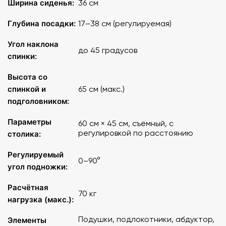
Ширина сиденья:
36 см
Глубина сидения
: 17 - 38 см
Глубина посадки:
17–38 см (регулируемая)
Угол наклона спинки
: до 45 градусов
Угол наклона
до 45 градусов
Максимальная высота спинки с подголовником
:
спинки:
65 см
Высота со
Размеры столика
спинкой и
65 см (макс.)
: 60х45 см
подголовником:
Угол наклона подножки
: 0-90 градусов
Параметры
60 см × 45 см, съёмный, с
регулировкой по расстоянию
столика:
Максимальный вес ребенка
: 70 кг
Регулируемый
0–90°
угол подножки:
Расчётная
70 кг
нагрузка (макс.):
Подушки, подлокотники, абдуктор,
Элементы