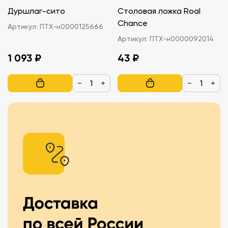
Дуршлаг-сито
Столовая ложка Roal
Chance
Артикул:
ПТХ-н0000125666
Артикул:
ПТХ-н0000092014
1 093 ₽
43 ₽
−
+
−
+