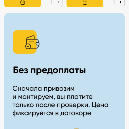
−
+
−
+