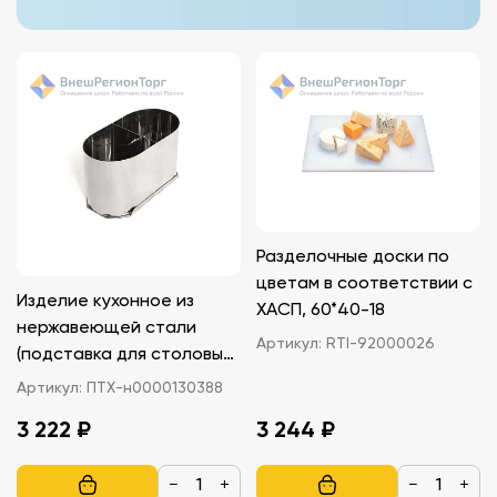
Разделочные доски по
цветам в соответствии с
Изделие кухонное из
ХАСП, 60*40-18
нержавеющей стали
Артикул:
RTI-92000026
(подставка для столовых
приборов)
Артикул:
ПТХ-н0000130388
3 222 ₽
3 244 ₽
−
+
−
+