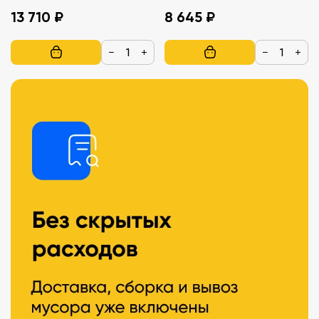
13 710 ₽
8 645 ₽
−
+
−
+