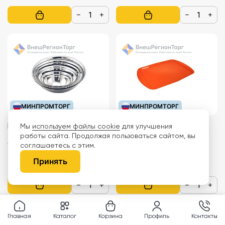
−
+
−
+
МИНПРОМТОРГ
МИНПРОМТОРГ
Миска
Поднос, 490х350 мм
Мы
используем файлы cookie
для улучшения
работы сайта. Продолжая пользоваться сайтом, вы
Артикул:
ТРД-177623
Артикул:
КЕТ-мки39/6.1
соглашаетесь с этим.
900 ₽
493 ₽
Принять
−
+
−
+
Главная
Каталог
Корзина
Профиль
Контакты