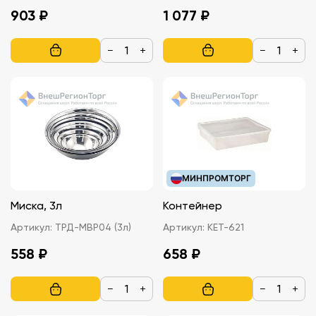
903 ₽
1 077 ₽
−
+
−
+
МИНПРОМТОРГ
Миска, 3л
Контейнер
Артикул:
ТРД-MBP04 (3л)
Артикул:
КЕТ-621
558 ₽
658 ₽
−
+
−
+