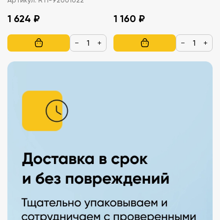
1 624 ₽
1 160 ₽
−
+
−
+