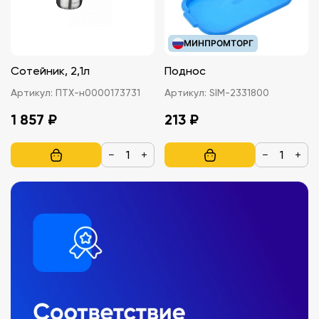
МИНПРОМТОРГ
Сотейник, 2,1л
Поднос
Артикул:
ПТХ-н0000173731
Артикул:
SIM-2331800
1 857 ₽
213 ₽
−
+
−
+