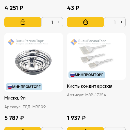
4 251 ₽
43 ₽
−
+
−
+
МИНПРОМТОРГ
Кисть кондитерская
МИНПРОМТОРГ
Артикул:
МЗР-17254
Миска, 9л
Артикул:
ТРД-MBP09
5 787 ₽
1 937 ₽