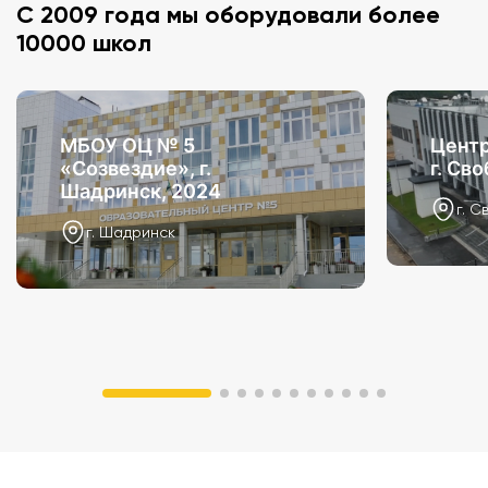
С 2009 года мы оборудовали более
10000 школ
МБОУ ОЦ № 5
Центр
«Созвездие», г.
г. Св
Шадринск, 2024
г. С
г. Шадринск