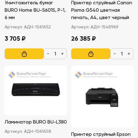
Уничтожитель бумаг
Принтер струйный Canon
BURO Home BU-S601S, P-1,
Pixma G540 цветная
6 мм
печать, A4, цвет черный
Артикул:
АДН-1061652
Артикул:
АДН-1548969
3 705 ₽
26 385 ₽
−
+
−
+
Ламинатор BURO BU-L380
Артикул:
АДН-1061658
Принтер струйный Epson