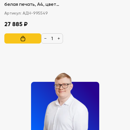
белая печать, A4, цвет
черный
Артикул:
АДН-995549
27 885 ₽
−
+