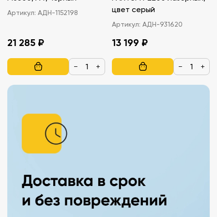
цвет серый
Артикул:
АДН-1152198
Артикул:
АДН-931620
21 285 ₽
13 199 ₽
−
+
−
+