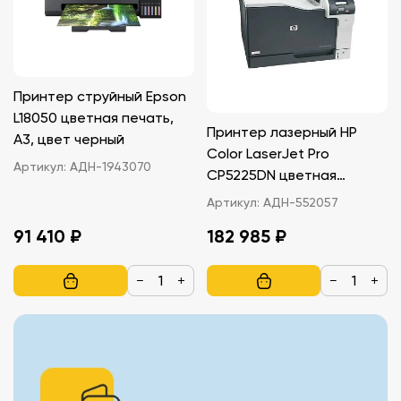
Принтер струйный Epson
L18050 цветная печать,
Принтер лазерный HP
A3, цвет черный
Color LaserJet Pro
Артикул:
АДН-1943070
CP5225DN цветная
печать
Артикул:
АДН-552057
91 410 ₽
182 985 ₽
−
+
−
+