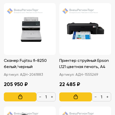
Сканер Fujitsu fi-8250
Принтер струйный Epson
белый/черный
L121 цветная печать, A4
Артикул:
АДН-2061883
Артикул:
АДН-1555269
205 950 ₽
22 485 ₽
−
+
−
+