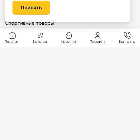
Мебель для библиотек
Принять
Музейное оборудование
Спортивные товары
Интерактивное оборудование
Главная
Каталог
Корзина
Профиль
Контакты
Компьютерное оборудование
Кабинеты
Психолог
Химия
География
Музыка
ИЗО
Медкабинет
Биология и экология
Технология