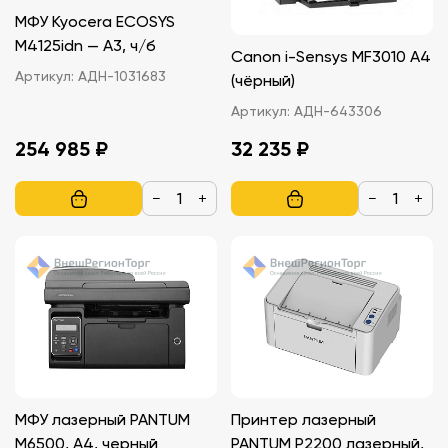
МФУ Kyocera ECOSYS
M4125idn — A3, ч/б
Canon i-Sensys MF3010 A4
Артикул:
АДН-1031683
(чёрный)
Артикул:
АДН-643306
254 985 ₽
32 235 ₽
−
+
−
+
МФУ лазерный PANTUM
Принтер лазерный
M6500, A4, черный
PANTUM P2200 лазерный,