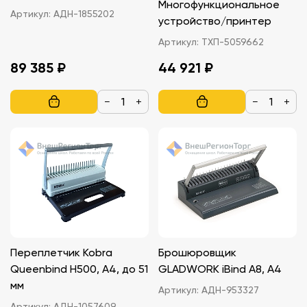
Многофункциональное
Артикул:
АДН-1855202
устройство/принтер
Артикул:
ТХП-5059662
89 385 ₽
44 921 ₽
−
+
−
+
Переплетчик Kobra
Брошюровщик
Queenbind H500, A4, до 51
GLADWORK iBind A8, A4
мм
Артикул:
АДН-953327
Артикул:
АДН-1057609