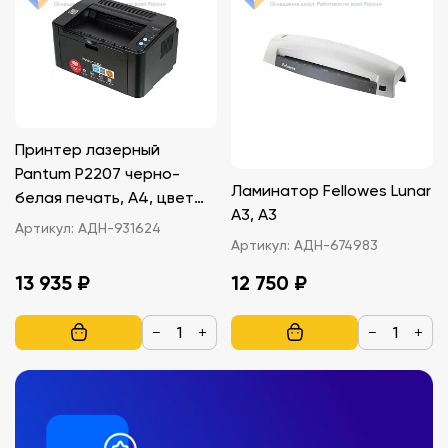
Принтер лазерный
Pantum P2207 черно-
Ламинатор Fellowes Lunar
белая печать, A4, цвет
A3, A3
черный
Артикул:
АДН-931624
Артикул:
АДН-674983
13 935 ₽
12 750 ₽
−
+
−
+