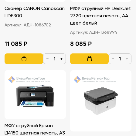
Сканер CANON Canoscan
МФУ струйный HP DeskJet
LIDE300
2320 цветная печать, A4,
цвет белый
Артикул:
АДН-1086702
Артикул:
АДН-1368994
11 085 ₽
8 085 ₽
−
+
−
+
МФУ струйный Epson
L14150 цветная печать, A3