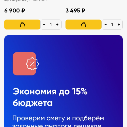
6 900 ₽
3 495 ₽
−
+
−
+