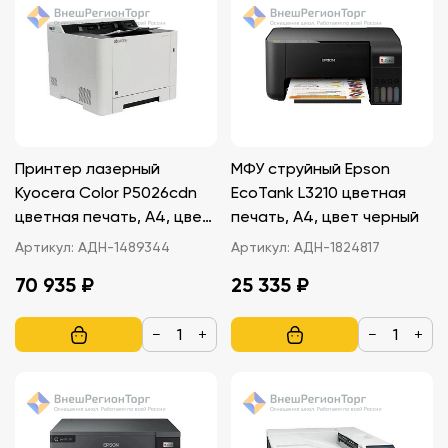
Принтер лазерный
МФУ струйный Epson
Kyocera Color P5026cdn
EcoTank L3210 цветная
цветная печать, A4, цвет
печать, A4, цвет черный
белый
Артикул:
АДН-1489344
Артикул:
АДН-1824817
70 935 ₽
25 335 ₽
−
+
−
+