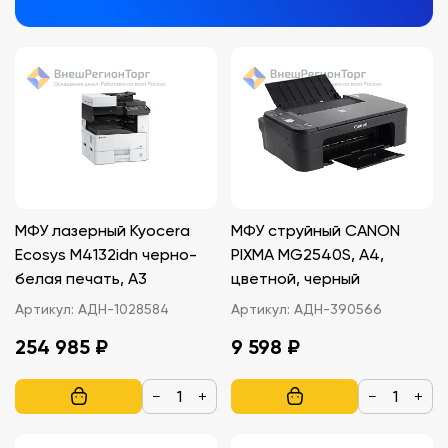
МФУ лазерный Kyocera
МФУ струйный CANON
Ecosys M4132idn черно-
PIXMA MG2540S, A4,
белая печать, A3
цветной, черный
Артикул:
АДН-1028584
Артикул:
АДН-390566
254 985 ₽
9 598 ₽
−
+
−
+